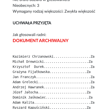
Nieobecnych: 3
Wymagany rodzaj większości: Zwykła większość
UCHWAŁA PRZYJĘTA
Jak głosowali radni:
DOKUMENT ARCHIWALNY
Kazimierz Chrzanowski...................Za
Michał Drewnicki.......................Za
Krzysztof  Durek........................Za
Grażyna Fijałkowska...................Za
Jan Franczyk............................Za
Adam Grelecki...........................Za
Andrzej Hawranek........................Za
Józef Jałocha.........................Za
Dominik Jaśkowiec......................Za
Adam Kalita.............................Za
Ryszard Kapuściński...................Za