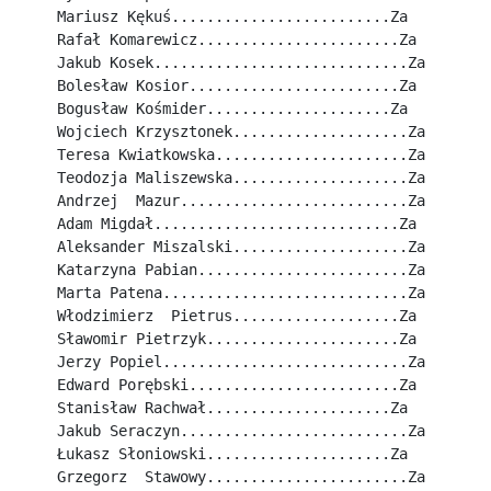
Mariusz Kękuś.........................Za
Rafał Komarewicz.......................Za
Jakub Kosek.............................Za
Bolesław Kosior........................Za
Bogusław Kośmider.....................Za
Wojciech Krzysztonek....................Za
Teresa Kwiatkowska......................Za
Teodozja Maliszewska....................Za
Andrzej  Mazur..........................Za
Adam Migdał............................Za
Aleksander Miszalski....................Za
Katarzyna Pabian........................Za
Marta Patena............................Za
Włodzimierz  Pietrus...................Za
Sławomir Pietrzyk......................Za
Jerzy Popiel............................Za
Edward Porębski........................Za
Stanisław Rachwał.....................Za
Jakub Seraczyn..........................Za
Łukasz Słoniowski.....................Za
Grzegorz  Stawowy.......................Za