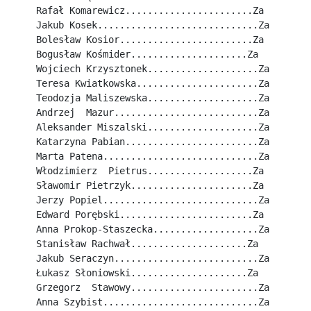
Rafał Komarewicz.......................Za
Jakub Kosek.............................Za
Bolesław Kosior........................Za
Bogusław Kośmider.....................Za
Wojciech Krzysztonek....................Za
Teresa Kwiatkowska......................Za
Teodozja Maliszewska....................Za
Andrzej  Mazur..........................Za
Aleksander Miszalski....................Za
Katarzyna Pabian........................Za
Marta Patena............................Za
Włodzimierz  Pietrus...................Za
Sławomir Pietrzyk......................Za
Jerzy Popiel............................Za
Edward Porębski........................Za
Anna Prokop-Staszecka...................Za
Stanisław Rachwał.....................Za
Jakub Seraczyn..........................Za
Łukasz Słoniowski.....................Za
Grzegorz  Stawowy.......................Za
Anna Szybist............................Za