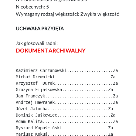
Nieobecnych: 5
Wymagany rodzaj większości: Zwykła większość
UCHWAŁA PRZYJĘTA
Jak głosowali radni:
DOKUMENT ARCHIWALNY
Kazimierz Chrzanowski...................Za
Michał Drewnicki.......................Za
Krzysztof  Durek........................Za
Grażyna Fijałkowska...................Za
Jan Franczyk............................Za
Andrzej Hawranek........................Za
Józef Jałocha.........................Za
Dominik Jaśkowiec......................Za
Adam Kalita.............................Za
Ryszard Kapuściński...................Za
Mariusz Kękuś.........................Za