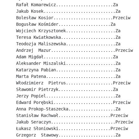
Rafał Komarewicz.......................Za
Jakub Kosek.............................Za
Bolesław Kosior........................Przeciw
Bogusław Kośmider.....................Za
Wojciech Krzysztonek....................Za
Teresa Kwiatkowska......................Za
Teodozja Maliszewska....................Za
Andrzej  Mazur..........................Przeciw
Adam Migdał............................Za
Aleksander Miszalski....................Za
Katarzyna Pabian........................Za
Marta Patena............................Za
Włodzimierz  Pietrus...................Przeciw
Sławomir Pietrzyk......................Za
Jerzy Popiel............................Za
Edward Porębski........................Przeciw
Anna Prokop-Staszecka...................Za
Stanisław Rachwał.....................Przeciw
Jakub Seraczyn..........................Przeciw
Łukasz Słoniowski.....................Przeciw
Grzegorz  Stawowy.......................Za