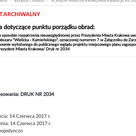
ówna
Władze i miasto
A_RADA MIASTA KRAKOWA kadencja VII 20
 ARCHIWALNY
 dotyczące punktu porządku obrad:
o sposobie rozpatrzenia nieuwzględnionej przez Prezydenta Miasta Krakowa uw
bszaru "Wielicka - Kamieńskiego", oznaczonej numerem 7 w Załączniku do Zar
ownie wyłożonego do publicznego wglądu projektu miejscowego planu zagospod
rezydent Miasta Krakowa/ Druk nr 2034
łosowania: DRUK NR 2034
cia: 14 Czerwca 2017 r.
nia: 14 Czerwca 2017 r.
pojedynczo