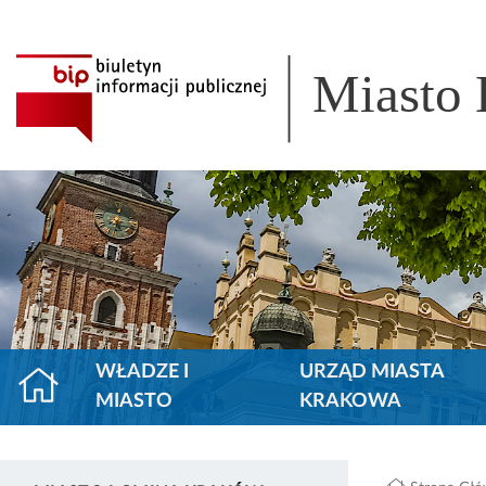
Miasto
WŁADZE I
URZĄD MIASTA
MIASTO
KRAKOWA