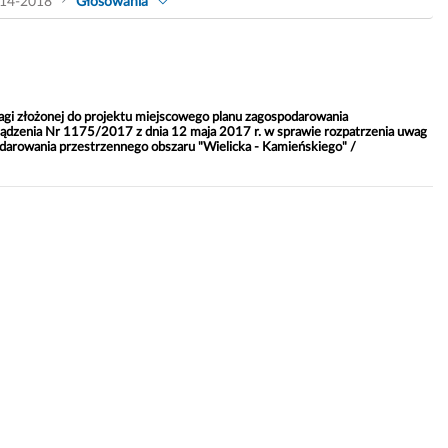
14-2018
Głosowania
agi złożonej do projektu miejscowego planu zagospodarowania
ządzenia Nr 1175/2017 z dnia 12 maja 2017 r. w sprawie rozpatrzenia uwag
arowania przestrzennego obszaru "Wielicka - Kamieńskiego" /