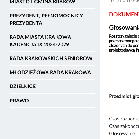
Strona Gł
MIASTO I GMINA KRAKÓW
DOKUMENT
PREZYDENT, PEŁNOMOCNICY
PREZYDENTA
Głosowania
Rozstrzygnięcie 
RADA MIASTA KRAKOWA
przestrzennego o
KADENCJA IX 2024-2029
złożonych do pon
projektodawca P
RADA KRAKOWSKICH SENIORÓW
MŁODZIEŻOWA RADA KRAKOWA
DZIELNICE
Przedmiot g
PRAWO
Czas rozpoczę
Czas zakończe
Głosowanie: 