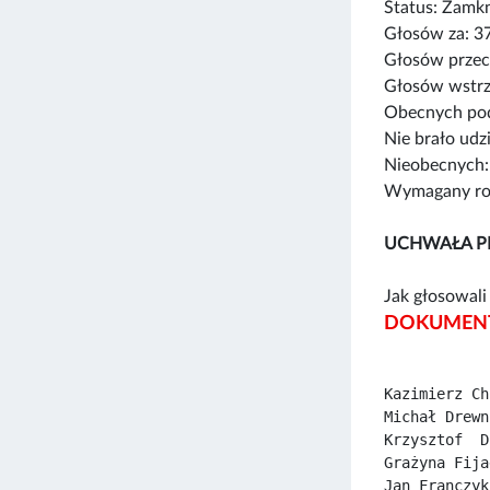
Status: Zamk
Głosów za: 3
Głosów przec
Głosów wstrz
Obecnych pod
Nie brało udz
Nieobecnych:
Wymagany rod
UCHWAŁA P
Jak głosowali 
DOKUMENT
Kazimierz Ch
Michał Drewn
Krzysztof  D
Grażyna Fija
Jan Franczyk