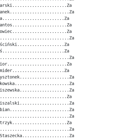
arski......................Za
anek........................Za
a.........................Za
antos......................Za
owiec......................Za
............................Za
ściński...................Za
ś.........................Za
............................Za
ior........................Za
mider.....................Za
ysztonek....................Za
kowska......................Za
iszewska....................Za
...........................Za
iszalski....................Za
bian........................Za
............................Za
trzyk......................Za
............................Za
Staszecka...................Za