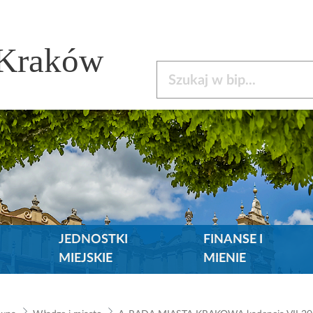
 Kraków
Szukaj w bip
JEDNOSTKI
FINANSE I
MIEJSKIE
MIENIE