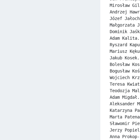
Mirosław Gil
Andrzej Hawr
Józef Jałoch
Małgorzata J
Dominik Jaśk
Adam Kalita.
Ryszard Kapu
Mariusz Kęku
Jakub Kosek.
Bolesław Kos
Bogusław Koś
Wojciech Krz
Teresa Kwiat
Teodozja Mal
Adam Migdał.
Aleksander M
Katarzyna Pa
Marta Patena
Sławomir Pie
Jerzy Popiel
Anna Prokop-