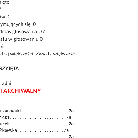
nięte
7
iw: 0
ymujących się: 0
czas głosowania: 37
iału w głosowaniu:0
 6
zaj większości: Zwykła większość
RZYJĘTA
radni:
 ARCHIWALNY
rzanowski...................Za
icki.......................Za
urek........................Za
łkowska...................Za
............................Za