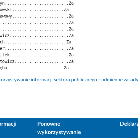
yn..........................Za
owski.....................Za
awowy.......................Za
............................Za
............................Za
wicz........................Za
ch.........................Za
er..........................Za
itek........................Za
towicz......................Za
ęba.......................Za
rzystywanie informacji sektora publicznego - odmienne zasad
ormacji
Ponowne
Deklar
wykorzystywanie