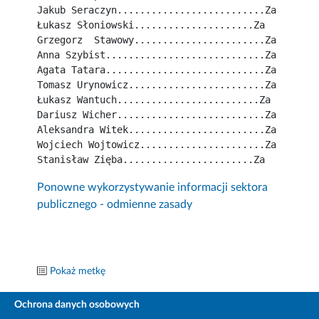
Jakub Seraczyn..........................Za
Łukasz Słoniowski.....................Za
Grzegorz  Stawowy.......................Za
Anna Szybist............................Za
Agata Tatara............................Za
Tomasz Urynowicz........................Za
Łukasz Wantuch.........................Za
Dariusz Wicher..........................Za
Aleksandra Witek........................Za
Wojciech Wojtowicz......................Za
Stanisław Zięba.......................Za
Ponowne wykorzystywanie informacji sektora
publicznego - odmienne zasady
Pokaż metkę
Ochrona danych osobowych