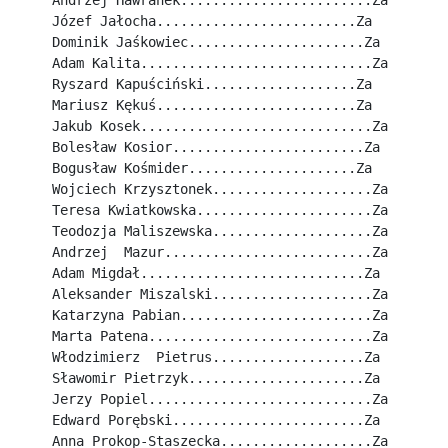
Andrzej Hawranek........................Za
Józef Jałocha.........................Za
Dominik Jaśkowiec......................Za
Adam Kalita.............................Za
Ryszard Kapuściński...................Za
Mariusz Kękuś.........................Za
Jakub Kosek.............................Za
Bolesław Kosior........................Za
Bogusław Kośmider.....................Za
Wojciech Krzysztonek....................Za
Teresa Kwiatkowska......................Za
Teodozja Maliszewska....................Za
Andrzej  Mazur..........................Za
Adam Migdał............................Za
Aleksander Miszalski....................Za
Katarzyna Pabian........................Za
Marta Patena............................Za
Włodzimierz  Pietrus...................Za
Sławomir Pietrzyk......................Za
Jerzy Popiel............................Za
Edward Porębski........................Za
Anna Prokop-Staszecka...................Za