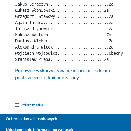
Jakub Seraczyn..........................Za
Łukasz Słoniowski.....................Za
Grzegorz  Stawowy.......................Za
Agata Tatara............................Za
Tomasz Urynowicz........................Za
Łukasz Wantuch.........................Za
Dariusz Wicher..........................Za
Aleksandra Witek........................Za
Wojciech Wojtowicz......................Obecny
Stanisław Zięba.......................Za
Ponowne wykorzystywanie informacji sektora
publicznego - odmienne zasady
Pokaż metkę
Ochrona danych osobowych
Udostępnianie informacji na wniosek