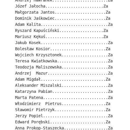
Andrzej Hawranek........................Za
Józef Jałocha.........................Za
Małgorzata Jantos......................Za
Dominik Jaśkowiec......................Za
Adam Kalita.............................Za
Ryszard Kapuściński...................Za
Mariusz Kękuś.........................Za
Jakub Kosek.............................Za
Bolesław Kosior........................Za
Wojciech Krzysztonek....................Za
Teresa Kwiatkowska......................Za
Teodozja Maliszewska....................Za
Andrzej  Mazur..........................Za
Adam Migdał............................Za
Aleksander Miszalski....................Za
Katarzyna Pabian........................Za
Marta Patena............................Za
Włodzimierz  Pietrus...................Za
Sławomir Pietrzyk......................Za
Jerzy Popiel............................Za
Edward Porębski........................Za
Anna Prokop-Staszecka...................Za