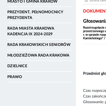
Strona Gł
MIASTO I GMINA KRAKÓW
DOKUMENT
PREZYDENT, PEŁNOMOCNICY
PREZYDENTA
Głosowania
Rozstrzygnięcie 
RADA MIASTA KRAKOWA
przestrzennego o
KADENCJA IX 2024-2029
r. w sprawie roz
Kamieńskiego" /
RADA KRAKOWSKICH SENIORÓW
MŁODZIEŻOWA RADA KRAKOWA
DZIELNICE
Przedmiot g
PRAWO
Czas rozpoczę
Czas zakończe
Głosowanie: 