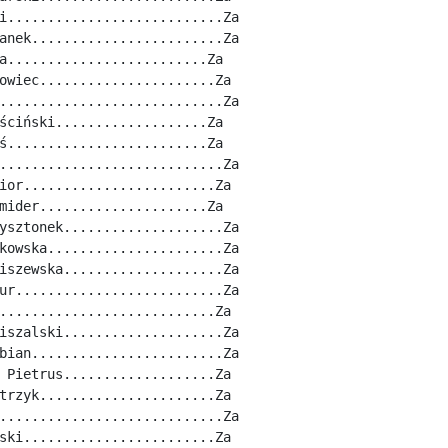
i...........................Za
anek........................Za
a.........................Za
owiec......................Za
............................Za
ściński...................Za
ś.........................Za
............................Za
ior........................Za
mider.....................Za
ysztonek....................Za
kowska......................Za
iszewska....................Za
ur..........................Za
...........................Za
iszalski....................Za
bian........................Za
 Pietrus...................Za
trzyk......................Za
............................Za
ski........................Za