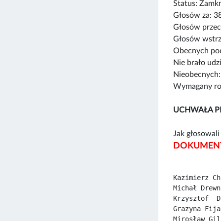
Status: Zamk
Głosów za: 3
Głosów przec
Głosów wstrz
Obecnych pod
Nie brało udz
Nieobecnych:
Wymagany rod
UCHWAŁA P
Jak głosowali 
DOKUMENT
Kazimierz Ch
Michał Drewn
Krzysztof  D
Grażyna Fija
Mirosław Gil