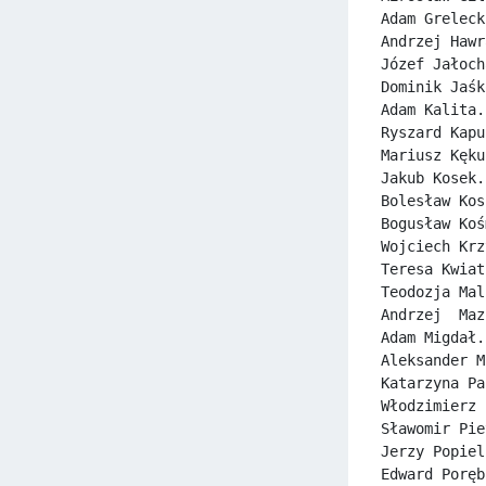
Adam Greleck
Andrzej Hawr
Józef Jałoch
Dominik Jaśk
Adam Kalita.
Ryszard Kapu
Mariusz Kęku
Jakub Kosek.
Bolesław Kos
Bogusław Koś
Wojciech Krz
Teresa Kwiat
Teodozja Mal
Andrzej  Maz
Adam Migdał.
Aleksander M
Katarzyna Pa
Włodzimierz 
Sławomir Pie
Jerzy Popiel
Edward Poręb