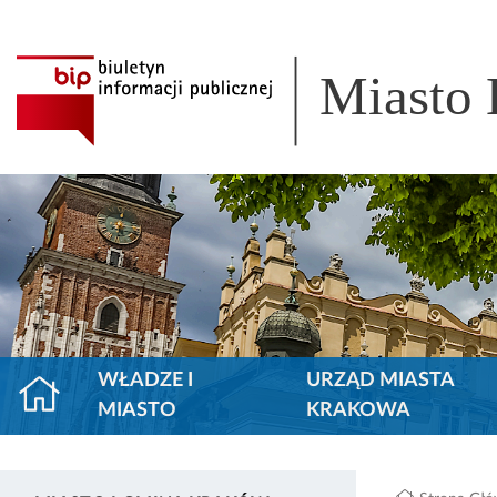
Miasto
WŁADZE I
URZĄD MIASTA
MIASTO
KRAKOWA