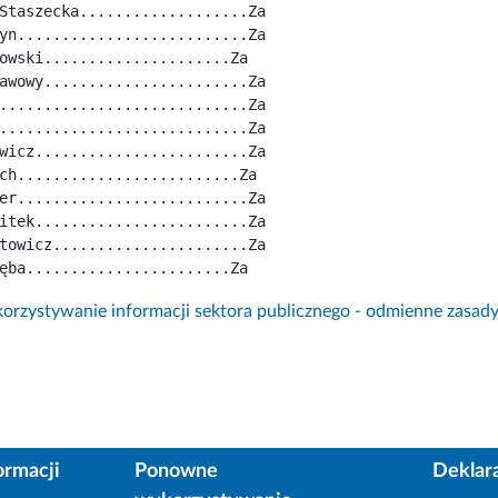
Staszecka...................Za
yn..........................Za
owski.....................Za
awowy.......................Za
............................Za
............................Za
wicz........................Za
ch.........................Za
er..........................Za
itek........................Za
towicz......................Za
ęba.......................Za
rzystywanie informacji sektora publicznego - odmienne zasad
ormacji
Ponowne
Deklar