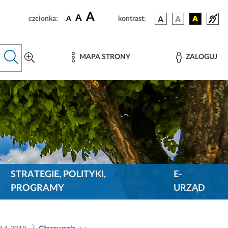
A
A
czcionka:
A
kontrast:
MAPA STRONY
ZALOGUJ
STRATEGIE, POLITYKI,
E-
PROGRAMY
URZĄD