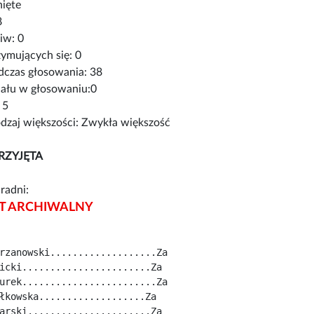
nięte
8
iw: 0
ymujących się: 0
czas głosowania: 38
iału w głosowaniu:0
 5
zaj większości: Zwykła większość
RZYJĘTA
radni:
 ARCHIWALNY
rzanowski...................Za
icki.......................Za
urek........................Za
łkowska...................Za
arski......................Za