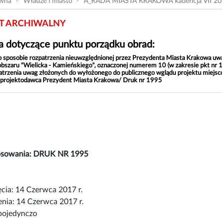
ówna
Władze i miasto
A_RADA MIASTA KRAKOWA kadencja VII 20
 ARCHIWALNY
 dotyczące punktu porządku obrad:
o sposobie rozpatrzenia nieuwzględnionej przez Prezydenta Miasta Krakowa uw
bszaru "Wielicka - Kamieńskiego", oznaczonej numerem 10 (w zakresie pkt nr 
patrzenia uwag złożonych do wyłożonego do publicznego wglądu projektu miejs
 projektodawca Prezydent Miasta Krakowa/ Druk nr 1995
łosowania: DRUK NR 1995
cia: 14 Czerwca 2017 r.
nia: 14 Czerwca 2017 r.
pojedynczo