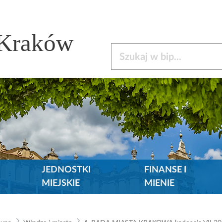
 Kraków
Szukaj w bip
JEDNOSTKI
FINANSE I
MIEJSKIE
MIENIE