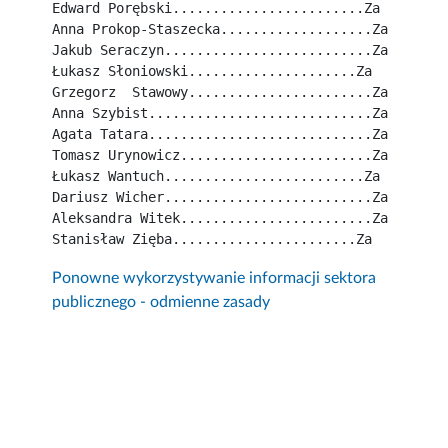
Edward Porębski........................Za
Anna Prokop-Staszecka...................Za
Jakub Seraczyn..........................Za
Łukasz Słoniowski.....................Za
Grzegorz  Stawowy.......................Za
Anna Szybist............................Za
Agata Tatara............................Za
Tomasz Urynowicz........................Za
Łukasz Wantuch.........................Za
Dariusz Wicher..........................Za
Aleksandra Witek........................Za
Stanisław Zięba.......................Za
Ponowne wykorzystywanie informacji sektora
publicznego - odmienne zasady