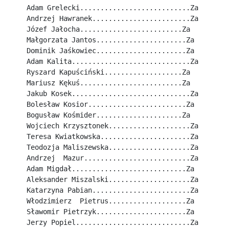
Adam Grelecki...........................Za
Andrzej Hawranek........................Za
Józef Jałocha.........................Za
Małgorzata Jantos......................Za
Dominik Jaśkowiec......................Za
Adam Kalita.............................Za
Ryszard Kapuściński...................Za
Mariusz Kękuś.........................Za
Jakub Kosek.............................Za
Bolesław Kosior........................Za
Bogusław Kośmider.....................Za
Wojciech Krzysztonek....................Za
Teresa Kwiatkowska......................Za
Teodozja Maliszewska....................Za
Andrzej  Mazur..........................Za
Adam Migdał............................Za
Aleksander Miszalski....................Za
Katarzyna Pabian........................Za
Włodzimierz  Pietrus...................Za
Sławomir Pietrzyk......................Za
Jerzy Popiel............................Za