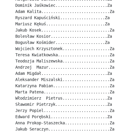
Dominik Jaśkowiec......................Za
Adam Kalita.............................Za
Ryszard Kapuściński...................Za
Mariusz Kękuś.........................Za
Jakub Kosek.............................Za
Bolesław Kosior........................Za
Bogusław Kośmider.....................Za
Wojciech Krzysztonek....................Za
Teresa Kwiatkowska......................Za
Teodozja Maliszewska....................Za
Andrzej  Mazur..........................Za
Adam Migdał............................Za
Aleksander Miszalski....................Za
Katarzyna Pabian........................Za
Marta Patena............................Za
Włodzimierz  Pietrus...................Za
Sławomir Pietrzyk......................Za
Jerzy Popiel............................Za
Edward Porębski........................Za
Anna Prokop-Staszecka...................Za
Jakub Seraczyn..........................Za