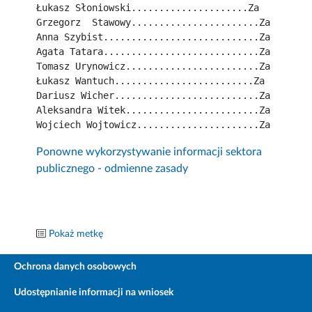
Łukasz Słoniowski.....................Za
Grzegorz  Stawowy.......................Za
Anna Szybist............................Za
Agata Tatara............................Za
Tomasz Urynowicz........................Za
Łukasz Wantuch.........................Za
Dariusz Wicher..........................Za
Aleksandra Witek........................Za
Wojciech Wojtowicz......................Za
Ponowne wykorzystywanie informacji sektora
publicznego - odmienne zasady
Pokaż metkę
Ochrona danych osobowych
Udostępnianie informacji na wniosek