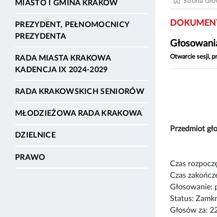
Strona Gł
MIASTO I GMINA KRAKÓW
DOKUMENT
PREZYDENT, PEŁNOMOCNICY
PREZYDENTA
Głosowania
Otwarcie sesji, 
RADA MIASTA KRAKOWA
KADENCJA IX 2024-2029
RADA KRAKOWSKICH SENIORÓW
MŁODZIEŻOWA RADA KRAKOWA
Przedmiot g
DZIELNICE
PRAWO
Czas rozpoczę
Czas zakończe
Głosowanie: 
Status: Zamk
Głosów za: 2