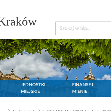
 Kraków
Szukaj w bip
JEDNOSTKI
FINANSE I
MIEJSKIE
MIENIE