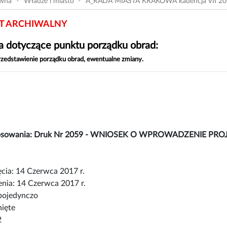
ówna
Władze i miasto
A_RADA MIASTA KRAKOWA kadencja VII 20
 ARCHIWALNY
 dotyczące punktu porządku obrad:
przedstawienie porządku obrad, ewentualne zmiany.
łosowania: Druk Nr 2059 - WNIOSEK O WPROWADZENIE PR
cia: 14 Czerwca 2017 r.
nia: 14 Czerwca 2017 r.
pojedynczo
nięte
2