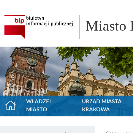
Miasto
WŁADZE I
URZĄD MIASTA
MIASTO
KRAKOWA