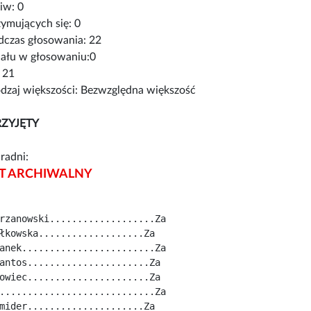
iw: 0
ymujących się: 0
czas głosowania: 22
iału w głosowaniu:0
 21
zaj większości: Bezwzględna większość
ZYJĘTY
radni:
 ARCHIWALNY
rzanowski...................Za
łkowska...................Za
anek........................Za
antos......................Za
owiec......................Za
............................Za
mider.....................Za