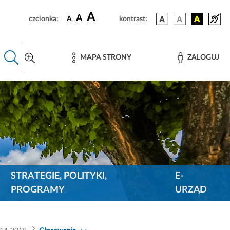
A
A
czcionka:
A
kontrast:
MAPA STRONY
ZALOGUJ
STRATEGIE, POLITYKI,
E-
PROGRAMY
URZĄD