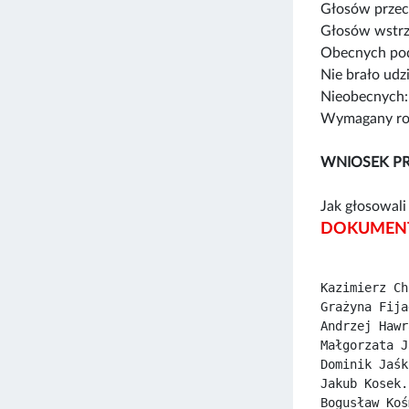
Głosów przec
Głosów wstrz
Obecnych pod
Nie brało udz
Nieobecnych:
Wymagany rod
WNIOSEK PR
Jak głosowali 
DOKUMENT
Kazimierz Ch
Grażyna Fija
Andrzej Hawr
Małgorzata J
Dominik Jaśk
Jakub Kosek.
Bogusław Koś