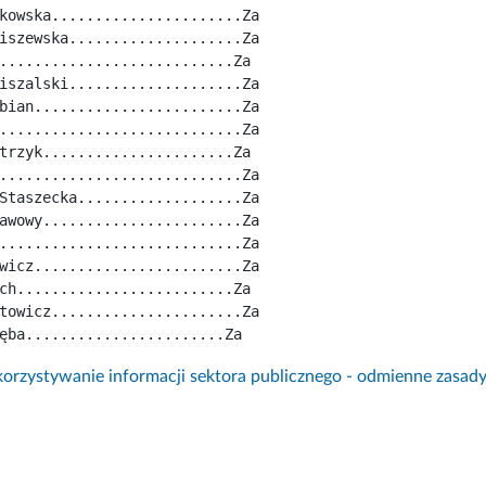
kowska......................Za
iszewska....................Za
...........................Za
iszalski....................Za
bian........................Za
............................Za
trzyk......................Za
............................Za
Staszecka...................Za
awowy.......................Za
............................Za
wicz........................Za
ch.........................Za
towicz......................Za
ęba.......................Za
rzystywanie informacji sektora publicznego - odmienne zasad