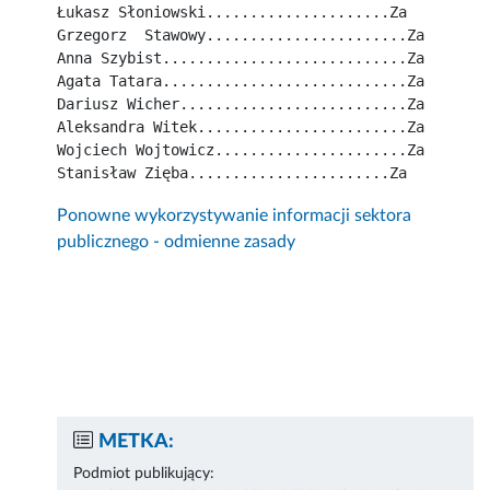
Łukasz Słoniowski.....................Za
Grzegorz  Stawowy.......................Za
Anna Szybist............................Za
Agata Tatara............................Za
Dariusz Wicher..........................Za
Aleksandra Witek........................Za
Wojciech Wojtowicz......................Za
Stanisław Zięba.......................Za
Ponowne wykorzystywanie informacji sektora
publicznego - odmienne zasady
METKA:
Podmiot publikujący: