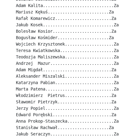
Adam Kalita.............................Za
Mariusz Kękuś.........................Za
Rafał Komarewicz.......................Za
Jakub Kosek.............................Za
Bolesław Kosior........................Za
Bogusław Kośmider.....................Za
Wojciech Krzysztonek....................Za
Teresa Kwiatkowska......................Za
Teodozja Maliszewska....................Za
Andrzej  Mazur..........................Za
Adam Migdał............................Za
Aleksander Miszalski....................Za
Katarzyna Pabian........................Za
Marta Patena............................Za
Włodzimierz  Pietrus...................Za
Sławomir Pietrzyk......................Za
Jerzy Popiel............................Za
Edward Porębski........................Za
Anna Prokop-Staszecka...................Za
Stanisław Rachwał.....................Za
Jakub Seraczyn..........................Za