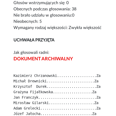
Głosów wstrzymujących się: 0
Obecnych podczas głosowania: 38
Nie brało udziału w głosowaniu:0
Nieobecnych: 5
Wymagany rodzaj większości: Zwykła większość
UCHWAŁA PRZYJĘTA
Jak głosowali radni:
DOKUMENT ARCHIWALNY
Kazimierz Chrzanowski...................Za
Michał Drewnicki.......................Za
Krzysztof  Durek........................Za
Grażyna Fijałkowska...................Za
Jan Franczyk............................Za
Mirosław Gilarski......................Za
Adam Grelecki...........................Za
Józef Jałocha.........................Za