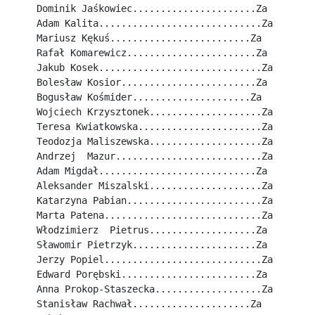
Dominik Jaśkowiec......................Za
Adam Kalita.............................Za
Mariusz Kękuś.........................Za
Rafał Komarewicz.......................Za
Jakub Kosek.............................Za
Bolesław Kosior........................Za
Bogusław Kośmider.....................Za
Wojciech Krzysztonek....................Za
Teresa Kwiatkowska......................Za
Teodozja Maliszewska....................Za
Andrzej  Mazur..........................Za
Adam Migdał............................Za
Aleksander Miszalski....................Za
Katarzyna Pabian........................Za
Marta Patena............................Za
Włodzimierz  Pietrus...................Za
Sławomir Pietrzyk......................Za
Jerzy Popiel............................Za
Edward Porębski........................Za
Anna Prokop-Staszecka...................Za
Stanisław Rachwał.....................Za