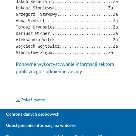
Jakub Seraczyn..........................Za
Łukasz Słoniowski.....................Za
Grzegorz  Stawowy.......................Za
Anna Szybist............................Za
Tomasz Urynowicz........................Za
Dariusz Wicher..........................Za
Aleksandra Witek........................Za
Wojciech Wojtowicz......................Za
Stanisław Zięba.......................Za
Ponowne wykorzystywanie informacji sektora
publicznego - odmienne zasady
Pokaż metkę
Ochrona danych osobowych
Udostępnianie informacji na wniosek