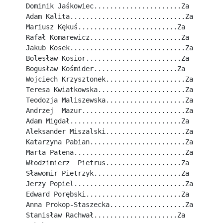
Dominik Jaśkowiec......................Za
Adam Kalita.............................Za
Mariusz Kękuś.........................Za
Rafał Komarewicz.......................Za
Jakub Kosek.............................Za
Bolesław Kosior........................Za
Bogusław Kośmider.....................Za
Wojciech Krzysztonek....................Za
Teresa Kwiatkowska......................Za
Teodozja Maliszewska....................Za
Andrzej  Mazur..........................Za
Adam Migdał............................Za
Aleksander Miszalski....................Za
Katarzyna Pabian........................Za
Marta Patena............................Za
Włodzimierz  Pietrus...................Za
Sławomir Pietrzyk......................Za
Jerzy Popiel............................Za
Edward Porębski........................Za
Anna Prokop-Staszecka...................Za
Stanisław Rachwał.....................Za