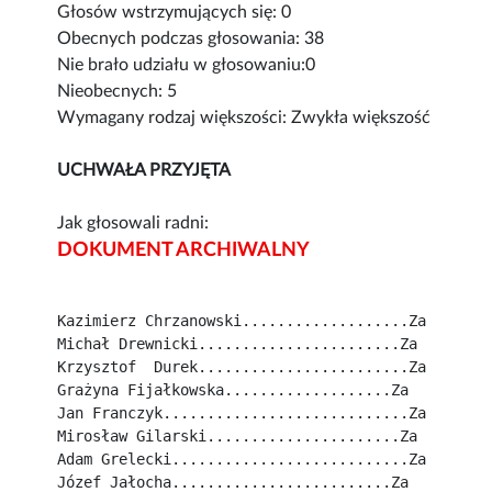
Głosów wstrzymujących się: 0
Obecnych podczas głosowania: 38
Nie brało udziału w głosowaniu:0
Nieobecnych: 5
Wymagany rodzaj większości: Zwykła większość
UCHWAŁA PRZYJĘTA
Jak głosowali radni:
DOKUMENT ARCHIWALNY
Kazimierz Chrzanowski...................Za
Michał Drewnicki.......................Za
Krzysztof  Durek........................Za
Grażyna Fijałkowska...................Za
Jan Franczyk............................Za
Mirosław Gilarski......................Za
Adam Grelecki...........................Za
Józef Jałocha.........................Za