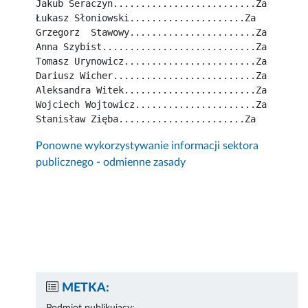
Jakub Seraczyn..........................Za
Łukasz Słoniowski.....................Za
Grzegorz  Stawowy.......................Za
Anna Szybist............................Za
Tomasz Urynowicz........................Za
Dariusz Wicher..........................Za
Aleksandra Witek........................Za
Wojciech Wojtowicz......................Za
Stanisław Zięba.......................Za
Ponowne wykorzystywanie informacji sektora
publicznego - odmienne zasady
METKA: