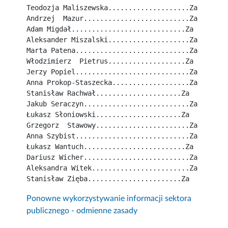
Teodozja Maliszewska....................Za
Andrzej  Mazur..........................Za
Adam Migdał............................Za
Aleksander Miszalski....................Za
Marta Patena............................Za
Włodzimierz  Pietrus...................Za
Jerzy Popiel............................Za
Anna Prokop-Staszecka...................Za
Stanisław Rachwał.....................Za
Jakub Seraczyn..........................Za
Łukasz Słoniowski.....................Za
Grzegorz  Stawowy.......................Za
Anna Szybist............................Za
Łukasz Wantuch.........................Za
Dariusz Wicher..........................Za
Aleksandra Witek........................Za
Stanisław Zięba.......................Za
Ponowne wykorzystywanie informacji sektora
publicznego - odmienne zasady