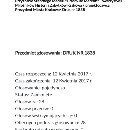
Przyznanie Srebrnego Medalu ''Cracoviae Merenti'' Towarzystwu
Miłośników Historii i Zabytków Krakowa / projektodawca
Prezydent Miasta Krakowa/ Druk nr 1838
Przedmiot głosowania: DRUK NR 1838
Czas rozpoczęcia: 12 Kwietnia 2017 r.
Czas zakończenia: 12 Kwietnia 2017 r.
Głosowanie: pojedynczo
Status: Zamknięte
Głosów za: 28
Głosów przeciw: 0
Głosów wstrzymujących się: 0
Obecnych podczas głosowania: 28
Nie brało udziału w głosowaniu:0