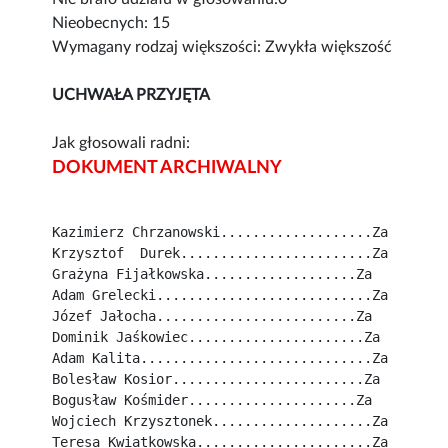
Nieobecnych: 15
Wymagany rodzaj większości: Zwykła większość
UCHWAŁA PRZYJĘTA
Jak głosowali radni:
DOKUMENT ARCHIWALNY
Kazimierz Chrzanowski...................Za
Krzysztof  Durek........................Za
Grażyna Fijałkowska...................Za
Adam Grelecki...........................Za
Józef Jałocha.........................Za
Dominik Jaśkowiec......................Za
Adam Kalita.............................Za
Bolesław Kosior........................Za
Bogusław Kośmider.....................Za
Wojciech Krzysztonek....................Za
Teresa Kwiatkowska......................Za