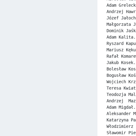
Adam Greleck
Andrzej Hawr
Józef Jałoch
Małgorzata J
Dominik Jaśk
Adam Kalita.
Ryszard Kapu
Mariusz Kęku
Rafał Komare
Jakub Kosek.
Bolesław Kos
Bogusław Koś
Wojciech Krz
Teresa Kwiat
Teodozja Mal
Andrzej  Maz
Adam Migdał.
Aleksander M
Katarzyna Pa
Włodzimierz 
Sławomir Pie