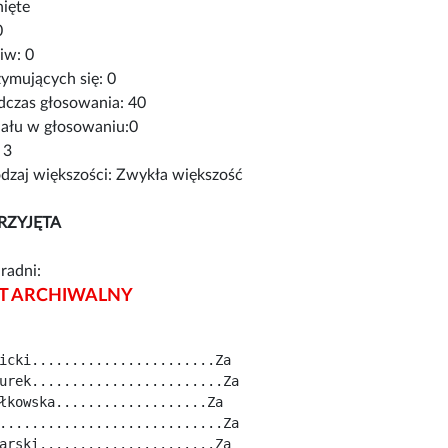
nięte
0
iw: 0
ymujących się: 0
czas głosowania: 40
iału w głosowaniu:0
 3
zaj większości: Zwykła większość
RZYJĘTA
radni:
 ARCHIWALNY
icki.......................Za
urek........................Za
łkowska...................Za
............................Za
arski......................Za