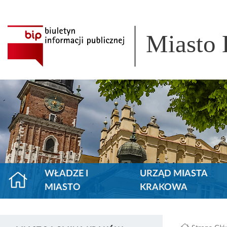
Miasto
WŁADZE I
URZĄD MIASTA
MIASTO
KRAKOWA