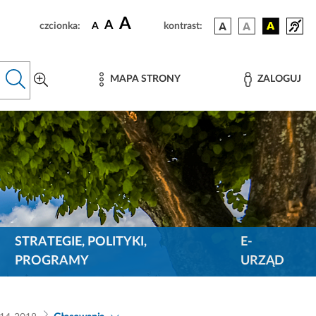
A
A
czcionka:
A
kontrast:
MAPA STRONY
ZALOGUJ
STRATEGIE, POLITYKI,
E-
PROGRAMY
URZĄD