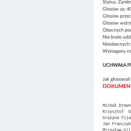
Status: Zamk
Głosów za: 4
Głosów przec
Głosów wstrz
Obecnych pod
Nie brało udz
Nieobecnych:
Wymagany rod
UCHWAŁA P
Jak głosowali 
DOKUMENT
Michał Drewn
Krzysztof  D
Grażyna Fija
Jan Franczyk
Mirosław Gil