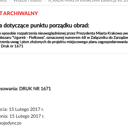
ówna
Władze i miasto
A_RADA MIASTA KRAKOWA kadencja VII 20
 ARCHIWALNY
 dotyczące punktu porządku obrad:
o sposobie rozpatrzenia nieuwzględnionej przez Prezydenta Miasta Krakowa uw
bszaru "Ugorek - Fiołkowa", oznaczonej numerem 68 w Załączniku do Zarządze
rzenia uwag i pism złożonych do projektu miejscowego planu zagospodarowania
 Druk nr 1671
łosowania: DRUK NR 1671
cia: 15 Lutego 2017 r.
nia: 15 Lutego 2017 r.
pojedynczo