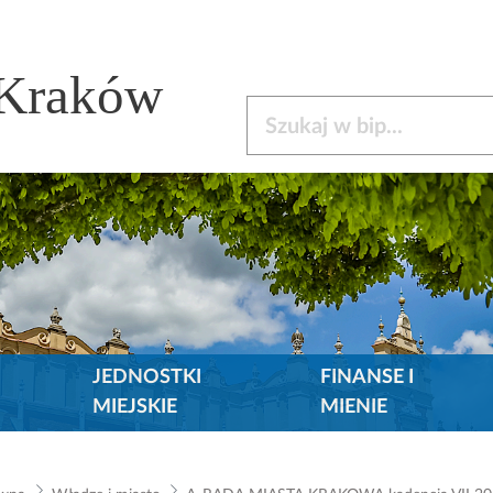
 Kraków
Szukaj w bip
JEDNOSTKI
FINANSE I
MIEJSKIE
MIENIE