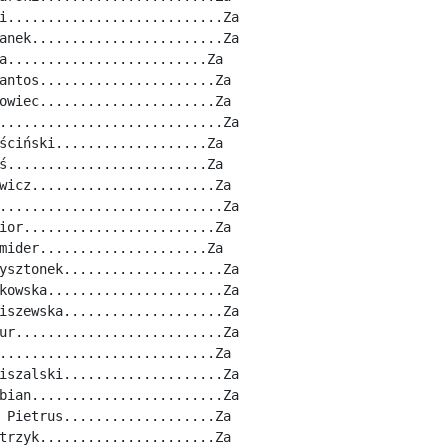
i...........................Za
anek........................Za
a.........................Za
antos......................Za
owiec......................Za
............................Za
ściński...................Za
ś.........................Za
wicz.......................Za
............................Za
ior........................Za
mider.....................Za
ysztonek....................Za
kowska......................Za
iszewska....................Za
ur..........................Za
...........................Za
iszalski....................Za
bian........................Za
 Pietrus...................Za
trzyk......................Za