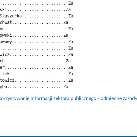
............................Za
ski........................Za
Staszecka...................Za
chwał.....................Za
yn..........................Za
owski.....................Za
awowy.......................Za
............................Za
wicz........................Za
ch.........................Za
er..........................Za
itek........................Za
towicz......................Za
ęba.......................Za
rzystywanie informacji sektora publicznego - odmienne zasad