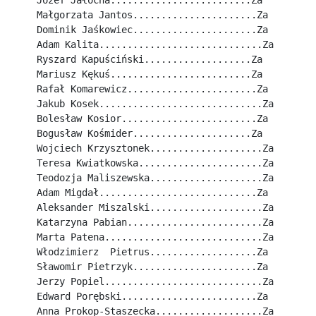
Józef Jałocha.........................Za
Małgorzata Jantos......................Za
Dominik Jaśkowiec......................Za
Adam Kalita.............................Za
Ryszard Kapuściński...................Za
Mariusz Kękuś.........................Za
Rafał Komarewicz.......................Za
Jakub Kosek.............................Za
Bolesław Kosior........................Za
Bogusław Kośmider.....................Za
Wojciech Krzysztonek....................Za
Teresa Kwiatkowska......................Za
Teodozja Maliszewska....................Za
Adam Migdał............................Za
Aleksander Miszalski....................Za
Katarzyna Pabian........................Za
Marta Patena............................Za
Włodzimierz  Pietrus...................Za
Sławomir Pietrzyk......................Za
Jerzy Popiel............................Za
Edward Porębski........................Za
Anna Prokop-Staszecka...................Za