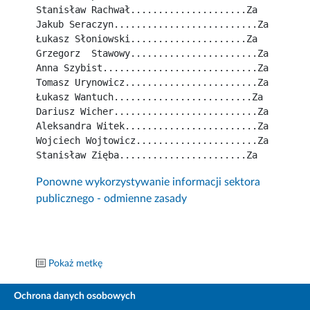
Stanisław Rachwał.....................Za
Jakub Seraczyn..........................Za
Łukasz Słoniowski.....................Za
Grzegorz  Stawowy.......................Za
Anna Szybist............................Za
Tomasz Urynowicz........................Za
Łukasz Wantuch.........................Za
Dariusz Wicher..........................Za
Aleksandra Witek........................Za
Wojciech Wojtowicz......................Za
Stanisław Zięba.......................Za
Ponowne wykorzystywanie informacji sektora
publicznego - odmienne zasady
Pokaż metkę
Ochrona danych osobowych