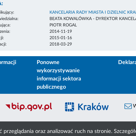
:
ikujący:
KANCELARIA RADY MIASTA I DZIELNIC KR
edzialna:
BEATA KOWALÓWKA - DYREKTOR KANCELA
ująca:
PIOTR ROGAL
enia:
2014-11-19
ji:
2015-01-16
cji:
2018-03-29
ormacji
Ponowne
Deklar
wykorzystywanie
informacji sektora
publicznego
W
ć przeglądania oraz analizować ruch na stronie. Szczeg