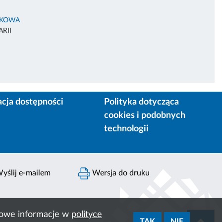
AKOWA
RII
acja dostępności
Polityka dotycząca
cookies i podobnych
technologii
yślij e-mailem
Wersja do druku
ółowe informacje w
polityce
TAK
NIE