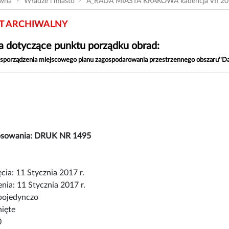
ówna
Władze i miasto
A_RADA MIASTA KRAKOWA kadencja VII 20
 ARCHIWALNY
 dotyczące punktu porządku obrad:
 sporządzenia miejscowego planu zagospodarowania przestrzennego obszaru''D
łosowania: DRUK NR 1495
cia: 11 Stycznia 2017 r.
nia: 11 Stycznia 2017 r.
pojedynczo
nięte
0