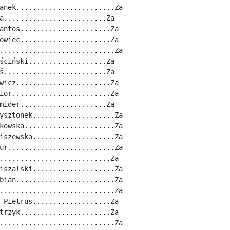
anek........................Za
a.........................Za
antos......................Za
owiec......................Za
............................Za
ściński...................Za
ś.........................Za
wicz.......................Za
ior........................Za
mider.....................Za
ysztonek....................Za
kowska......................Za
iszewska....................Za
ur..........................Za
...........................Za
iszalski....................Za
bian........................Za
............................Za
 Pietrus...................Za
trzyk......................Za
............................Za