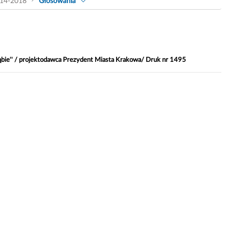
14-2018
Głosowania
ąbie'' / projektodawca Prezydent Miasta Krakowa/ Druk nr 1495