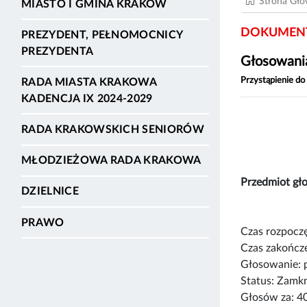
Strona Gł
MIASTO I GMINA KRAKÓW
DOKUMENT
PREZYDENT, PEŁNOMOCNICY
PREZYDENTA
Głosowania
Przystąpienie do
RADA MIASTA KRAKOWA
KADENCJA IX 2024-2029
RADA KRAKOWSKICH SENIORÓW
MŁODZIEŻOWA RADA KRAKOWA
Przedmiot g
DZIELNICE
PRAWO
Czas rozpoczę
Czas zakończe
Głosowanie: 
Status: Zamk
Głosów za: 4