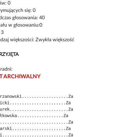
iw: 0
ymujących się: 0
czas głosowania: 40
iału w głosowaniu:0
 3
zaj większości: Zwykła większość
RZYJĘTA
radni:
 ARCHIWALNY
rzanowski...................Za
icki.......................Za
urek........................Za
łkowska...................Za
............................Za
arski......................Za
i...........................Za