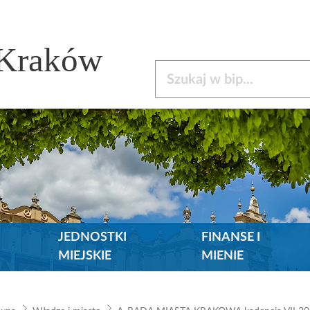
 Kraków
Szukaj w bip
JEDNOSTKI
FINANSE I
MIEJSKIE
MIENIE