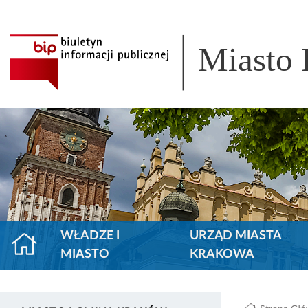
Miasto
WŁADZE I
URZĄD MIASTA
MIASTO
KRAKOWA