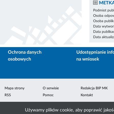
METKA
Podmiot publ
Osoba odpowi
Osoba publik
Data wytworz
Data publikac
Data aktualiza
Ochrona danych
Udostępnianie inf
osobowych
na wniosek
Mapa strony
O serwisie
Redakcja BIP MK
RSS
Pomoc
Kontakt
Używamy plików cookie, aby poprawić jakoś