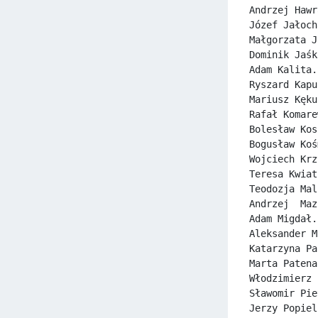
Andrzej Hawr
Józef Jałoch
Małgorzata J
Dominik Jaśk
Adam Kalita.
Ryszard Kapu
Mariusz Kęku
Rafał Komare
Bolesław Kos
Bogusław Koś
Wojciech Krz
Teresa Kwiat
Teodozja Mal
Andrzej  Maz
Adam Migdał.
Aleksander M
Katarzyna Pa
Marta Patena
Włodzimierz 
Sławomir Pie
Jerzy Popiel