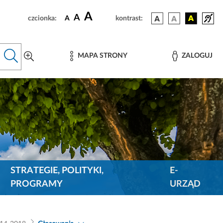
A
A
czcionka:
A
kontrast:
MAPA STRONY
ZALOGUJ
STRATEGIE, POLITYKI,
E-
PROGRAMY
URZĄD