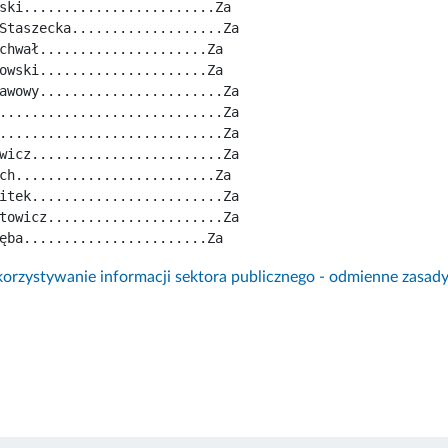
ski........................Za
Staszecka...................Za
chwał.....................Za
owski.....................Za
awowy.......................Za
............................Za
............................Za
wicz........................Za
ch.........................Za
itek........................Za
towicz......................Za
ęba.......................Za
rzystywanie informacji sektora publicznego - odmienne zasad