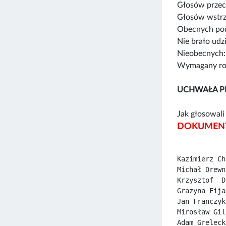
Głosów przec
Głosów wstrz
Obecnych pod
Nie brało udz
Nieobecnych:
Wymagany rod
UCHWAŁA P
Jak głosowali 
DOKUMENT
Kazimierz Ch
Michał Drewn
Krzysztof  D
Grażyna Fija
Jan Franczyk
Mirosław Gil
Adam Greleck