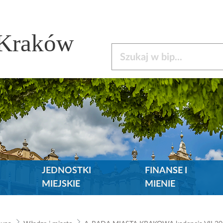
 Kraków
Szukaj w bip
JEDNOSTKI
FINANSE I
MIEJSKIE
MIENIE