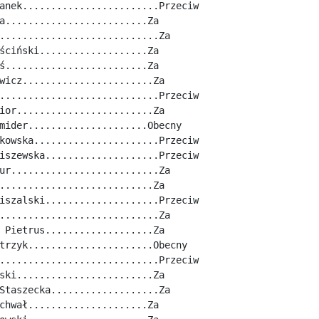
anek........................Przeciw
a.........................Za
............................Za
ściński...................Za
ś.........................Za
wicz.......................Za
............................Przeciw
ior........................Za
mider.....................Obecny
kowska......................Przeciw
iszewska....................Przeciw
ur..........................Za
...........................Za
iszalski....................Przeciw
............................Za
 Pietrus...................Za
trzyk......................Obecny
............................Przeciw
ski........................Za
Staszecka...................Za
chwał.....................Za