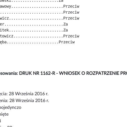
owski.....................Za
awowy.......................Przeciw
............................Przeciw
wicz........................Przeciw
er..........................Za
itek........................Za
towicz......................Przeciw
ęba.......................Przeciw
głosowania: DRUK NR 1162-R - WNIOSEK O ROZPATRZENI
cia: 28 Września 2016 r.
nia: 28 Września 2016 r.
pojedynczo
nięte
8