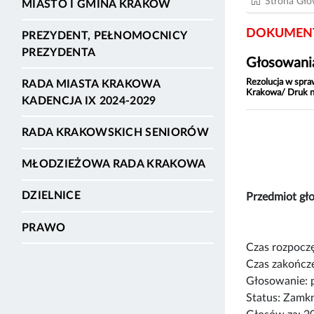
Strona Gł
MIASTO I GMINA KRAKÓW
DOKUMENT
PREZYDENT, PEŁNOMOCNICY
PREZYDENTA
Głosowania
Rezolucja w spra
RADA MIASTA KRAKOWA
Krakowa/ Druk 
KADENCJA IX 2024-2029
RADA KRAKOWSKICH SENIORÓW
MŁODZIEŻOWA RADA KRAKOWA
DZIELNICE
Przedmiot g
PRAWO
Czas rozpoczę
Czas zakończe
Głosowanie: 
Status: Zamk