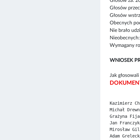
Głosów za: 2
Głosów przec
Głosów wstrz
Obecnych pod
Nie brało udz
Nieobecnych:
Wymagany rod
WNIOSEK PR
Jak głosowali 
DOKUMENT
Kazimierz Ch
Michał Drewn
Grażyna Fija
Jan Franczyk
Mirosław Gil
Adam Greleck