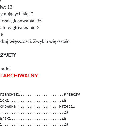
0
iw: 13
ymujących się: 0
czas głosowania: 35
iału w głosowaniu:2
 8
zaj większości: Zwykła większość
ZYJĘTY
radni:
 ARCHIWALNY
rzanowski...................Przeciw
icki.......................Za
łkowska...................Przeciw
............................Za
arski......................Za
i...........................Za