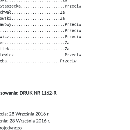
Staszecka...................Przeciw
chwał.....................Za
owski.....................Za
awowy.......................Przeciw
............................Przeciw
wicz........................Przeciw
er..........................Za
itek........................Za
towicz......................Przeciw
ęba.......................Przeciw
osowania: DRUK NR 1162-R
cia: 28 Września 2016 r.
nia: 28 Września 2016 r.
pojedynczo