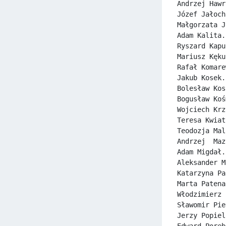
Andrzej Hawr
Józef Jałoch
Małgorzata J
Adam Kalita.
Ryszard Kapu
Mariusz Kęku
Rafał Komare
Jakub Kosek.
Bolesław Kos
Bogusław Koś
Wojciech Krz
Teresa Kwiat
Teodozja Mal
Andrzej  Maz
Adam Migdał.
Aleksander M
Katarzyna Pa
Marta Patena
Włodzimierz 
Sławomir Pie
Jerzy Popiel
Edward Poręb