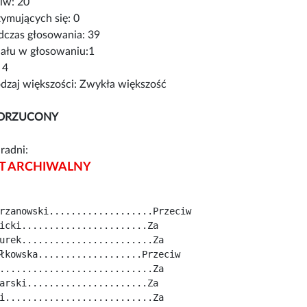
iw: 20
ymujących się: 0
czas głosowania: 39
iału w głosowaniu:1
 4
zaj większości: Zwykła większość
DRZUCONY
radni:
 ARCHIWALNY
rzanowski...................Przeciw
icki.......................Za
urek........................Za
łkowska...................Przeciw
............................Za
arski......................Za
i...........................Za