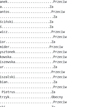
anek........................Przeciw
a.........................Za
antos......................Przeciw
............................Za
ściński...................Za
ś.........................Za
wicz.......................Przeciw
............................Przeciw
ior........................Za
mider.....................Przeciw
ysztonek....................Przeciw
kowska......................Przeciw
iszewska....................Przeciw
ur..........................Za
...........................Przeciw
iszalski....................Przeciw
bian........................Za
............................Przeciw
 Pietrus...................Za
trzyk......................Obecny
............................Przeciw
ski........................Za