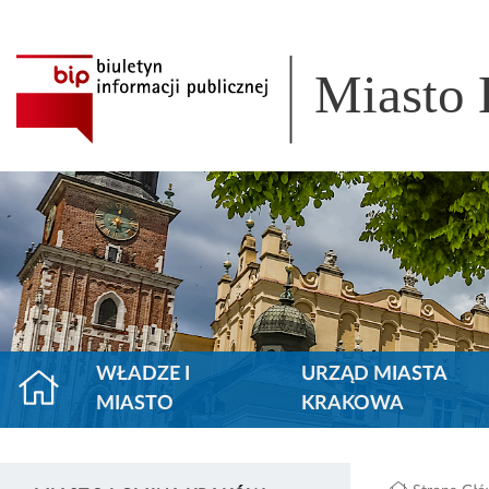
Miasto
WŁADZE I
URZĄD MIASTA
MIASTO
KRAKOWA