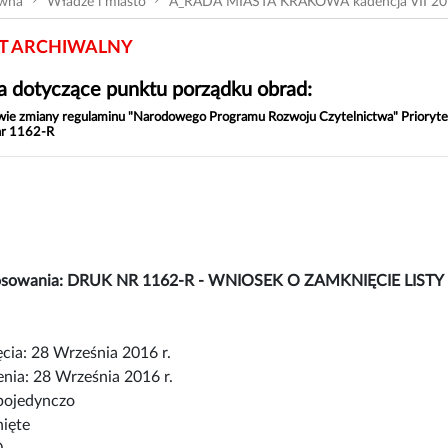
ówna
Władze i miasto
A_RADA MIASTA KRAKOWA kadencja VII 20
 ARCHIWALNY
 dotyczące punktu porządku obrad:
wie zmiany regulaminu "Narodowego Programu Rozwoju Czytelnictwa" Priorytet
nr 1162-R
łosowania: DRUK NR 1162-R - WNIOSEK O ZAMKNIĘCIE LI
cia: 28 Września 2016 r.
nia: 28 Września 2016 r.
pojedynczo
nięte