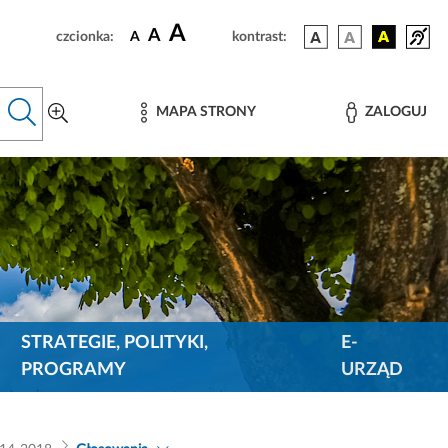
A
A
czcionka:
A
kontrast:
MAPA STRONY
ZALOGUJ
STRATEGIE, POLITYKI,
E-
PROGRAMY
URZĄD