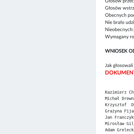
Głosów przec
Głosów wstrz
Obecnych pod
Nie brało udz
Nieobecnych:
Wymagany rod
WNIOSEK O
Jak głosowali 
DOKUMENT
Kazimierz Ch
Michał Drewn
Krzysztof  D
Grażyna Fija
Jan Franczyk
Mirosław Gil
Adam Greleck