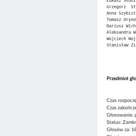
Łukasz Słoni
Grzegorz  St
Anna Szybist
Tomasz Uryno
Dariusz Wich
Aleksandra W
Wojciech Woj
Stanisław Zi
Przedmiot 
Czas rozpoczę
Czas zakończe
Głosowanie: 
Status: Zamk
Głosów za: 1