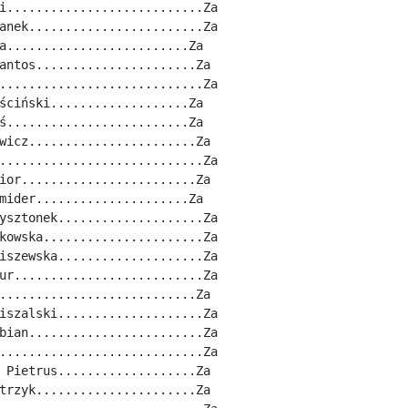
i...........................Za
anek........................Za
a.........................Za
antos......................Za
............................Za
ściński...................Za
ś.........................Za
wicz.......................Za
............................Za
ior........................Za
mider.....................Za
ysztonek....................Za
kowska......................Za
iszewska....................Za
ur..........................Za
...........................Za
iszalski....................Za
bian........................Za
............................Za
 Pietrus...................Za
trzyk......................Za