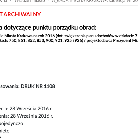
ówna
Władze i miasto
A_RADA MIASTA KRAKOWA kadencja VII 20
 ARCHIWALNY
 dotyczące punktu porządku obrad:
e Miasta Krakowa na rok 2016 (dot. zwiększenia planu dochodów w działach: 75
łach: 750, 851, 852, 853, 900, 921, 925 i 926) / projektodawca Prezydent M
łosowania: DRUK NR 1108
cia: 28 Września 2016 r.
nia: 28 Września 2016 r.
pojedynczo
nięte