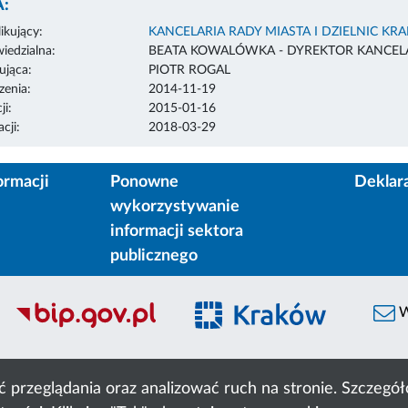
:
ikujący:
KANCELARIA RADY MIASTA I DZIELNIC KR
edzialna:
BEATA KOWALÓWKA - DYREKTOR KANCELA
ująca:
PIOTR ROGAL
enia:
2014-11-19
ji:
2015-01-16
cji:
2018-03-29
ormacji
Ponowne
Deklar
wykorzystywanie
informacji sektora
publicznego
W
ć przeglądania oraz analizować ruch na stronie. Szczeg