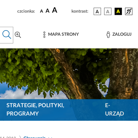
A
A
czcionka:
A
kontrast:
MAPA STRONY
ZALOGUJ
STRATEGIE, POLITYKI,
E-
PROGRAMY
URZĄD