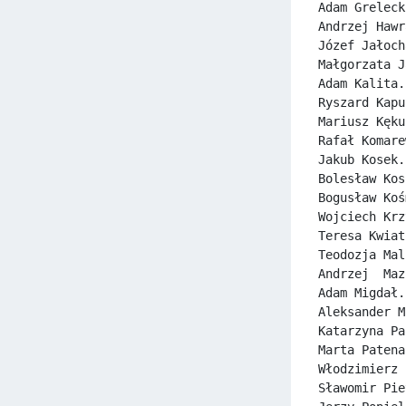
Adam Greleck
Andrzej Hawr
Józef Jałoch
Małgorzata J
Adam Kalita.
Ryszard Kapu
Mariusz Kęku
Rafał Komare
Jakub Kosek.
Bolesław Kos
Bogusław Koś
Wojciech Krz
Teresa Kwiat
Teodozja Mal
Andrzej  Maz
Adam Migdał.
Aleksander M
Katarzyna Pa
Marta Patena
Włodzimierz 
Sławomir Pie