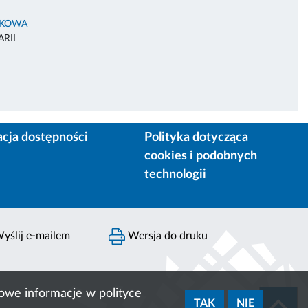
AKOWA
RII
acja dostępności
Polityka dotycząca
cookies i podobnych
technologii
yślij e-mailem
Wersja do druku
ółowe informacje w
polityce
TAK
NIE