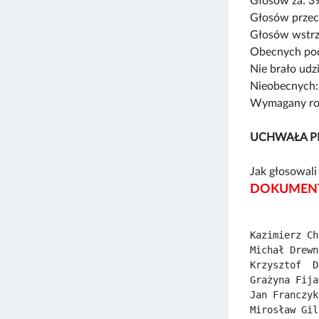
Głosów za: 3
Głosów przec
Głosów wstrz
Obecnych pod
Nie brało udz
Nieobecnych:
Wymagany rod
UCHWAŁA P
Jak głosowali 
DOKUMENT
Kazimierz Ch
Michał Drewn
Krzysztof  D
Grażyna Fija
Jan Franczyk
Mirosław Gil