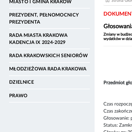
Strona Gł
MIASTO I GMINA KRAKÓW
DOKUMENT
PREZYDENT, PEŁNOMOCNICY
PREZYDENTA
Głosowania
Zmiany w budżeci
RADA MIASTA KRAKOWA
wydatków w dzia
KADENCJA IX 2024-2029
RADA KRAKOWSKICH SENIORÓW
MŁODZIEŻOWA RADA KRAKOWA
DZIELNICE
Przedmiot g
PRAWO
Czas rozpoczę
Czas zakończe
Głosowanie: 
Status: Zamk