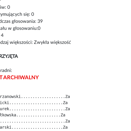
9
iw: 0
ymujących się: 0
czas głosowania: 39
iału w głosowaniu:0
 4
zaj większości: Zwykła większość
RZYJĘTA
radni:
 ARCHIWALNY
rzanowski...................Za
icki.......................Za
urek........................Za
łkowska...................Za
............................Za
arski......................Za