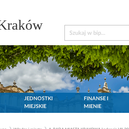
 Kraków
Szukaj w bip
JEDNOSTKI
FINANSE I
MIEJSKIE
MIENIE