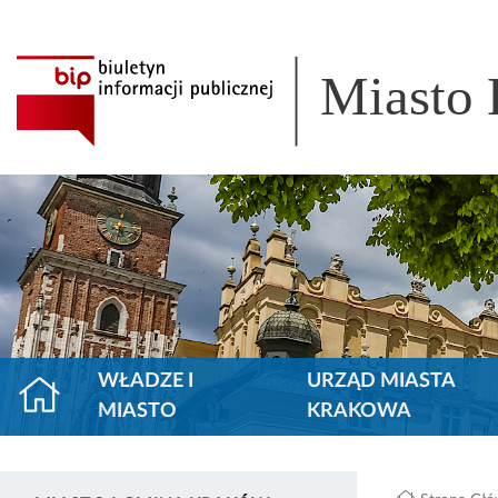
Miasto
WŁADZE I
URZĄD MIASTA
MIASTO
KRAKOWA