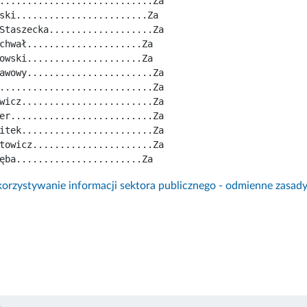
............................Za
ski........................Za
Staszecka...................Za
chwał.....................Za
owski.....................Za
awowy.......................Za
............................Za
wicz........................Za
er..........................Za
itek........................Za
towicz......................Za
ęba.......................Za
rzystywanie informacji sektora publicznego - odmienne zasad