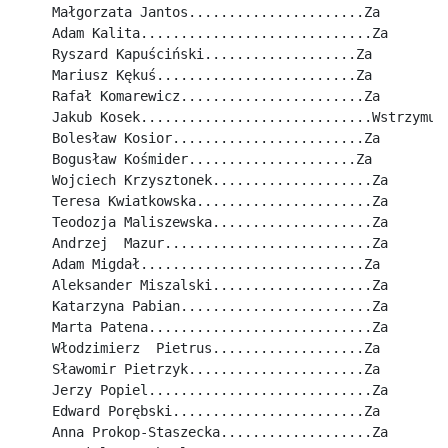
Małgorzata Jantos......................Za
Adam Kalita.............................Za
Ryszard Kapuściński...................Za
Mariusz Kękuś.........................Za
Rafał Komarewicz.......................Za
Jakub Kosek.............................Wstrzymuj
Bolesław Kosior........................Za
Bogusław Kośmider.....................Za
Wojciech Krzysztonek....................Za
Teresa Kwiatkowska......................Za
Teodozja Maliszewska....................Za
Andrzej  Mazur..........................Za
Adam Migdał............................Za
Aleksander Miszalski....................Za
Katarzyna Pabian........................Za
Marta Patena............................Za
Włodzimierz  Pietrus...................Za
Sławomir Pietrzyk......................Za
Jerzy Popiel............................Za
Edward Porębski........................Za
Anna Prokop-Staszecka...................Za