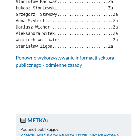
Stanisław Rachwał.....................Za
Łukasz Słoniowski.....................Za
Grzegorz  Stawowy.......................Za
Anna Szybist............................Za
Dariusz Wicher..........................Za
Aleksandra Witek........................Za
Wojciech Wojtowicz......................Za
Stanisław Zięba.......................Za
Ponowne wykorzystywanie informacji sektora
publicznego - odmienne zasady
METKA:
Podmiot publikujący: