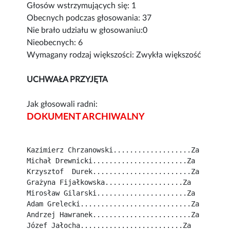
Głosów wstrzymujących się: 1
Obecnych podczas głosowania: 37
Nie brało udziału w głosowaniu:0
Nieobecnych: 6
Wymagany rodzaj większości: Zwykła większość
UCHWAŁA PRZYJĘTA
Jak głosowali radni:
DOKUMENT ARCHIWALNY
Kazimierz Chrzanowski...................Za
Michał Drewnicki.......................Za
Krzysztof  Durek........................Za
Grażyna Fijałkowska...................Za
Mirosław Gilarski......................Za
Adam Grelecki...........................Za
Andrzej Hawranek........................Za
Józef Jałocha.........................Za