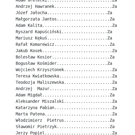
Adam Grelecki...........................Za
Andrzej Hawranek........................Za
Józef Jałocha.........................Za
Małgorzata Jantos......................Za
Adam Kalita.............................Za
Ryszard Kapuściński...................Za
Mariusz Kękuś.........................Za
Rafał Komarewicz.......................Za
Jakub Kosek.............................Za
Bolesław Kosior........................Za
Bogusław Kośmider.....................Za
Wojciech Krzysztonek....................Za
Teresa Kwiatkowska......................Za
Teodozja Maliszewska....................Za
Andrzej  Mazur..........................Za
Adam Migdał............................Za
Aleksander Miszalski....................Za
Katarzyna Pabian........................Za
Marta Patena............................Za
Włodzimierz  Pietrus...................Za
Sławomir Pietrzyk......................Za
Jerzy Popiel............................Za