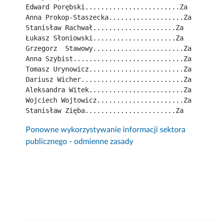
Edward Porębski........................Za
Anna Prokop-Staszecka...................Za
Stanisław Rachwał.....................Za
Łukasz Słoniowski.....................Za
Grzegorz  Stawowy.......................Za
Anna Szybist............................Za
Tomasz Urynowicz........................Za
Dariusz Wicher..........................Za
Aleksandra Witek........................Za
Wojciech Wojtowicz......................Za
Stanisław Zięba.......................Za
Ponowne wykorzystywanie informacji sektora
publicznego - odmienne zasady