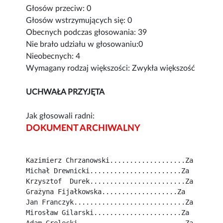
Głosów przeciw: 0
Głosów wstrzymujących się: 0
Obecnych podczas głosowania: 39
Nie brało udziału w głosowaniu:0
Nieobecnych: 4
Wymagany rodzaj większości: Zwykła większość
UCHWAŁA PRZYJĘTA
Jak głosowali radni:
DOKUMENT ARCHIWALNY
Kazimierz Chrzanowski...................Za
Michał Drewnicki.......................Za
Krzysztof  Durek........................Za
Grażyna Fijałkowska...................Za
Jan Franczyk............................Za
Mirosław Gilarski......................Za