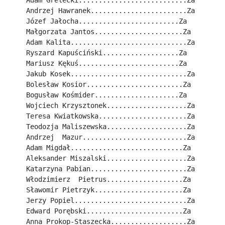
Adam Grelecki...........................Za
Andrzej Hawranek........................Za
Józef Jałocha.........................Za
Małgorzata Jantos......................Za
Adam Kalita.............................Za
Ryszard Kapuściński...................Za
Mariusz Kękuś.........................Za
Jakub Kosek.............................Za
Bolesław Kosior........................Za
Bogusław Kośmider.....................Za
Wojciech Krzysztonek....................Za
Teresa Kwiatkowska......................Za
Teodozja Maliszewska....................Za
Andrzej  Mazur..........................Za
Adam Migdał............................Za
Aleksander Miszalski....................Za
Katarzyna Pabian........................Za
Włodzimierz  Pietrus...................Za
Sławomir Pietrzyk......................Za
Jerzy Popiel............................Za
Edward Porębski........................Za
Anna Prokop-Staszecka...................Za