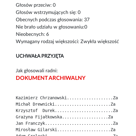
Głosów przeciw: 0
Głosów wstrzymujących się: 0
Obecnych podczas głosowania: 37
Nie brało udziału w głosowaniu:0
Nieobecnych: 6
Wymagany rodzaj większości: Zwykła większość
UCHWAŁA PRZYJĘTA
Jak głosowali radni:
DOKUMENT ARCHIWALNY
Kazimierz Chrzanowski...................Za
Michał Drewnicki.......................Za
Krzysztof  Durek........................Za
Grażyna Fijałkowska...................Za
Jan Franczyk............................Za
Mirosław Gilarski......................Za