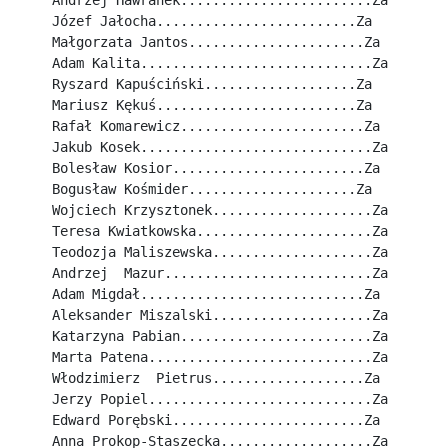
Andrzej Hawranek........................Za
Józef Jałocha.........................Za
Małgorzata Jantos......................Za
Adam Kalita.............................Za
Ryszard Kapuściński...................Za
Mariusz Kękuś.........................Za
Rafał Komarewicz.......................Za
Jakub Kosek.............................Za
Bolesław Kosior........................Za
Bogusław Kośmider.....................Za
Wojciech Krzysztonek....................Za
Teresa Kwiatkowska......................Za
Teodozja Maliszewska....................Za
Andrzej  Mazur..........................Za
Adam Migdał............................Za
Aleksander Miszalski....................Za
Katarzyna Pabian........................Za
Marta Patena............................Za
Włodzimierz  Pietrus...................Za
Jerzy Popiel............................Za
Edward Porębski........................Za
Anna Prokop-Staszecka...................Za