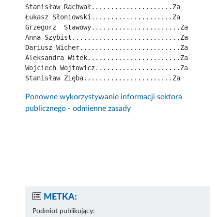
Stanisław Rachwał.....................Za
Łukasz Słoniowski.....................Za
Grzegorz  Stawowy.......................Za
Anna Szybist............................Za
Dariusz Wicher..........................Za
Aleksandra Witek........................Za
Wojciech Wojtowicz......................Za
Stanisław Zięba.......................Za
Ponowne wykorzystywanie informacji sektora
publicznego - odmienne zasady
METKA:
Podmiot publikujący: