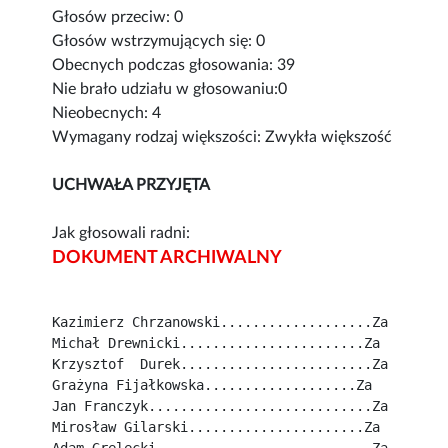
Głosów przeciw: 0
Głosów wstrzymujących się: 0
Obecnych podczas głosowania: 39
Nie brało udziału w głosowaniu:0
Nieobecnych: 4
Wymagany rodzaj większości: Zwykła większość
UCHWAŁA PRZYJĘTA
Jak głosowali radni:
DOKUMENT ARCHIWALNY
Kazimierz Chrzanowski...................Za
Michał Drewnicki.......................Za
Krzysztof  Durek........................Za
Grażyna Fijałkowska...................Za
Jan Franczyk............................Za
Mirosław Gilarski......................Za