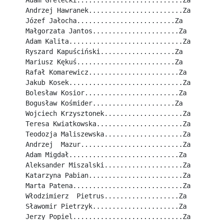
Adam Grelecki...........................Za
Andrzej Hawranek........................Za
Józef Jałocha.........................Za
Małgorzata Jantos......................Za
Adam Kalita.............................Za
Ryszard Kapuściński...................Za
Mariusz Kękuś.........................Za
Rafał Komarewicz.......................Za
Jakub Kosek.............................Za
Bolesław Kosior........................Za
Bogusław Kośmider.....................Za
Wojciech Krzysztonek....................Za
Teresa Kwiatkowska......................Za
Teodozja Maliszewska....................Za
Andrzej  Mazur..........................Za
Adam Migdał............................Za
Aleksander Miszalski....................Za
Katarzyna Pabian........................Za
Marta Patena............................Za
Włodzimierz  Pietrus...................Za
Sławomir Pietrzyk......................Za
Jerzy Popiel............................Za