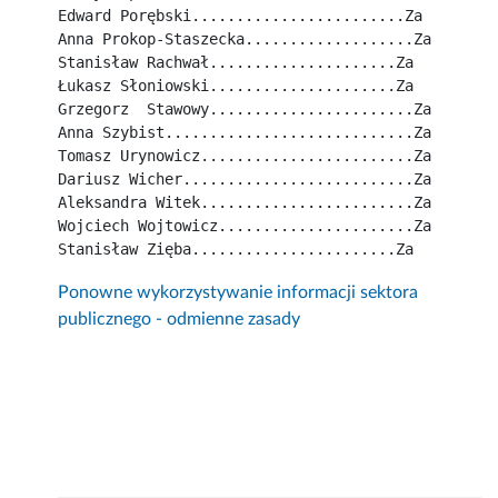
Edward Porębski........................Za
Anna Prokop-Staszecka...................Za
Stanisław Rachwał.....................Za
Łukasz Słoniowski.....................Za
Grzegorz  Stawowy.......................Za
Anna Szybist............................Za
Tomasz Urynowicz........................Za
Dariusz Wicher..........................Za
Aleksandra Witek........................Za
Wojciech Wojtowicz......................Za
Stanisław Zięba.......................Za
Ponowne wykorzystywanie informacji sektora
publicznego - odmienne zasady