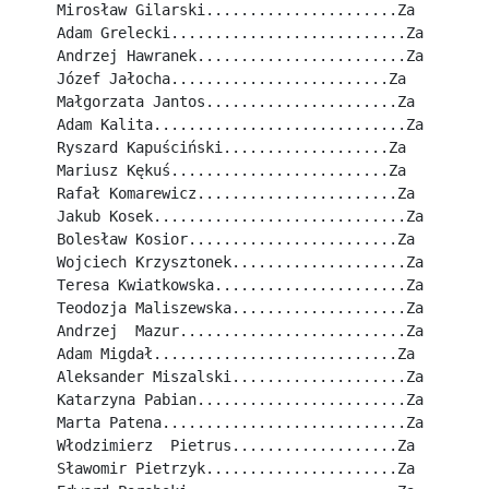
Mirosław Gilarski......................Za
Adam Grelecki...........................Za
Andrzej Hawranek........................Za
Józef Jałocha.........................Za
Małgorzata Jantos......................Za
Adam Kalita.............................Za
Ryszard Kapuściński...................Za
Mariusz Kękuś.........................Za
Rafał Komarewicz.......................Za
Jakub Kosek.............................Za
Bolesław Kosior........................Za
Wojciech Krzysztonek....................Za
Teresa Kwiatkowska......................Za
Teodozja Maliszewska....................Za
Andrzej  Mazur..........................Za
Adam Migdał............................Za
Aleksander Miszalski....................Za
Katarzyna Pabian........................Za
Marta Patena............................Za
Włodzimierz  Pietrus...................Za
Sławomir Pietrzyk......................Za