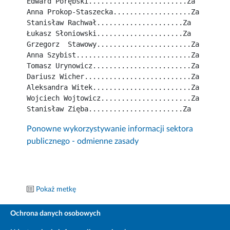
Edward Porębski........................Za
Anna Prokop-Staszecka...................Za
Stanisław Rachwał.....................Za
Łukasz Słoniowski.....................Za
Grzegorz  Stawowy.......................Za
Anna Szybist............................Za
Tomasz Urynowicz........................Za
Dariusz Wicher..........................Za
Aleksandra Witek........................Za
Wojciech Wojtowicz......................Za
Stanisław Zięba.......................Za
Ponowne wykorzystywanie informacji sektora
publicznego - odmienne zasady
Pokaż metkę
Ochrona danych osobowych