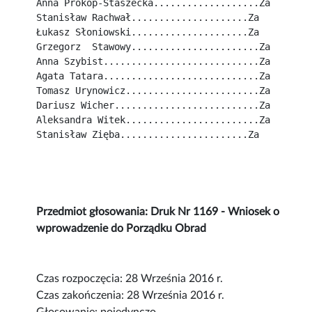
Anna Prokop-Staszecka...................Za
Stanisław Rachwał.....................Za
Łukasz Słoniowski.....................Za
Grzegorz  Stawowy.......................Za
Anna Szybist............................Za
Agata Tatara............................Za
Tomasz Urynowicz........................Za
Dariusz Wicher..........................Za
Aleksandra Witek........................Za
Stanisław Zięba.......................Za
Przedmiot głosowania: Druk Nr 1169 - Wniosek o
wprowadzenie do Porządku Obrad
Czas rozpoczęcia: 28 Września 2016 r.
Czas zakończenia: 28 Września 2016 r.