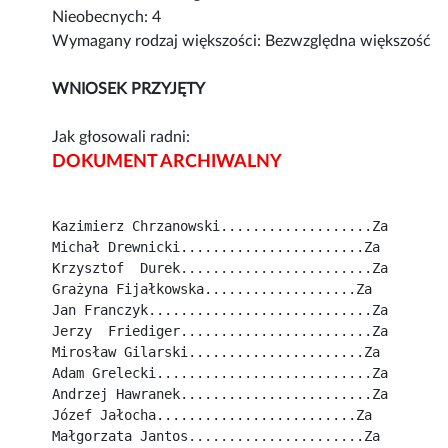
Nieobecnych: 4
Wymagany rodzaj większości: Bezwzględna większość
WNIOSEK PRZYJĘTY
Jak głosowali radni:
DOKUMENT ARCHIWALNY
Kazimierz Chrzanowski...................Za
Michał Drewnicki.......................Za
Krzysztof  Durek........................Za
Grażyna Fijałkowska...................Za
Jan Franczyk............................Za
Jerzy  Friediger........................Za
Mirosław Gilarski......................Za
Adam Grelecki...........................Za
Andrzej Hawranek........................Za
Józef Jałocha.........................Za
Małgorzata Jantos......................Za