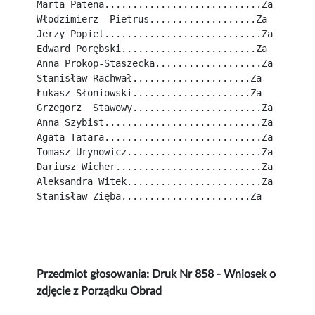
Marta Patena............................Za
Włodzimierz  Pietrus...................Za
Jerzy Popiel............................Za
Edward Porębski........................Za
Anna Prokop-Staszecka...................Za
Stanisław Rachwał.....................Za
Łukasz Słoniowski.....................Za
Grzegorz  Stawowy.......................Za
Anna Szybist............................Za
Agata Tatara............................Za
Tomasz Urynowicz........................Za
Dariusz Wicher..........................Za
Aleksandra Witek........................Za
Stanisław Zięba.......................Za
Przedmiot głosowania: Druk Nr 858 - Wniosek o
zdjęcie z Porządku Obrad