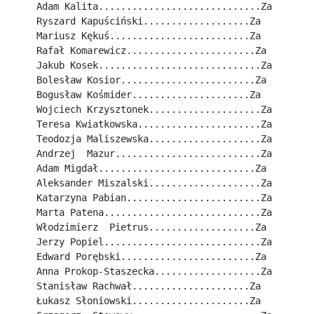
Adam Kalita.............................Za
Ryszard Kapuściński...................Za
Mariusz Kękuś.........................Za
Rafał Komarewicz.......................Za
Jakub Kosek.............................Za
Bolesław Kosior........................Za
Bogusław Kośmider.....................Za
Wojciech Krzysztonek....................Za
Teresa Kwiatkowska......................Za
Teodozja Maliszewska....................Za
Andrzej  Mazur..........................Za
Adam Migdał............................Za
Aleksander Miszalski....................Za
Katarzyna Pabian........................Za
Marta Patena............................Za
Włodzimierz  Pietrus...................Za
Jerzy Popiel............................Za
Edward Porębski........................Za
Anna Prokop-Staszecka...................Za
Stanisław Rachwał.....................Za
Łukasz Słoniowski.....................Za