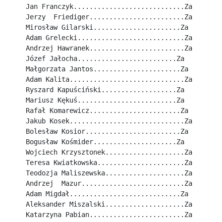
Jan Franczyk............................Za
Jerzy  Friediger........................Za
Mirosław Gilarski......................Za
Adam Grelecki...........................Za
Andrzej Hawranek........................Za
Józef Jałocha.........................Za
Małgorzata Jantos......................Za
Adam Kalita.............................Za
Ryszard Kapuściński...................Za
Mariusz Kękuś.........................Za
Rafał Komarewicz.......................Za
Jakub Kosek.............................Za
Bolesław Kosior........................Za
Bogusław Kośmider.....................Za
Wojciech Krzysztonek....................Za
Teresa Kwiatkowska......................Za
Teodozja Maliszewska....................Za
Andrzej  Mazur..........................Za
Adam Migdał............................Za
Aleksander Miszalski....................Za
Katarzyna Pabian........................Za