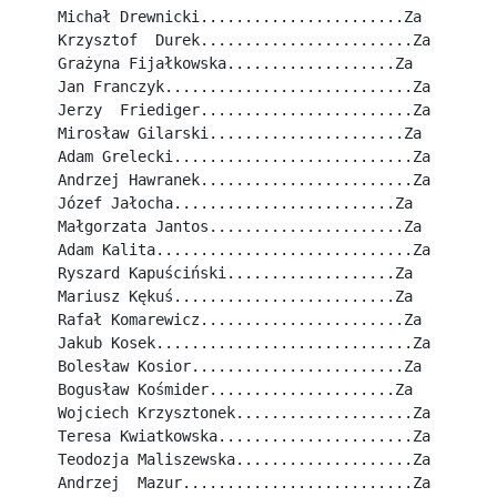
Michał Drewnicki.......................Za
Krzysztof  Durek........................Za
Grażyna Fijałkowska...................Za
Jan Franczyk............................Za
Jerzy  Friediger........................Za
Mirosław Gilarski......................Za
Adam Grelecki...........................Za
Andrzej Hawranek........................Za
Józef Jałocha.........................Za
Małgorzata Jantos......................Za
Adam Kalita.............................Za
Ryszard Kapuściński...................Za
Mariusz Kękuś.........................Za
Rafał Komarewicz.......................Za
Jakub Kosek.............................Za
Bolesław Kosior........................Za
Bogusław Kośmider.....................Za
Wojciech Krzysztonek....................Za
Teresa Kwiatkowska......................Za
Teodozja Maliszewska....................Za
Andrzej  Mazur..........................Za