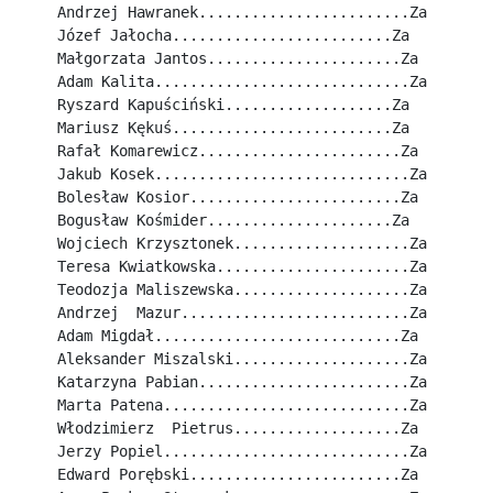
Andrzej Hawranek........................Za
Józef Jałocha.........................Za
Małgorzata Jantos......................Za
Adam Kalita.............................Za
Ryszard Kapuściński...................Za
Mariusz Kękuś.........................Za
Rafał Komarewicz.......................Za
Jakub Kosek.............................Za
Bolesław Kosior........................Za
Bogusław Kośmider.....................Za
Wojciech Krzysztonek....................Za
Teresa Kwiatkowska......................Za
Teodozja Maliszewska....................Za
Andrzej  Mazur..........................Za
Adam Migdał............................Za
Aleksander Miszalski....................Za
Katarzyna Pabian........................Za
Marta Patena............................Za
Włodzimierz  Pietrus...................Za
Jerzy Popiel............................Za
Edward Porębski........................Za