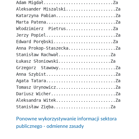
Adam Migdał............................Za
Aleksander Miszalski....................Za
Katarzyna Pabian........................Za
Marta Patena............................Za
Włodzimierz  Pietrus...................Za
Jerzy Popiel............................Za
Edward Porębski........................Za
Anna Prokop-Staszecka...................Za
Stanisław Rachwał.....................Za
Łukasz Słoniowski.....................Za
Grzegorz  Stawowy.......................Za
Anna Szybist............................Za
Agata Tatara............................Za
Tomasz Urynowicz........................Za
Dariusz Wicher..........................Za
Aleksandra Witek........................Za
Stanisław Zięba.......................Za
Ponowne wykorzystywanie informacji sektora
publicznego - odmienne zasady