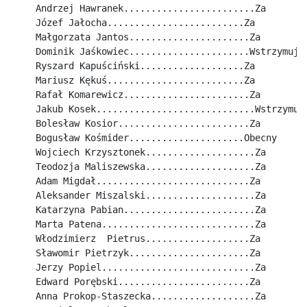
Andrzej Hawranek........................Za
Józef Jałocha.........................Za
Małgorzata Jantos......................Za
Dominik Jaśkowiec......................Wstrzymuje
Ryszard Kapuściński...................Za
Mariusz Kękuś.........................Za
Rafał Komarewicz.......................Za
Jakub Kosek.............................Wstrzymuj
Bolesław Kosior........................Za
Bogusław Kośmider.....................Obecny
Wojciech Krzysztonek....................Za
Teodozja Maliszewska....................Za
Adam Migdał............................Za
Aleksander Miszalski....................Za
Katarzyna Pabian........................Za
Marta Patena............................Za
Włodzimierz  Pietrus...................Za
Sławomir Pietrzyk......................Za
Jerzy Popiel............................Za
Edward Porębski........................Za
Anna Prokop-Staszecka...................Za