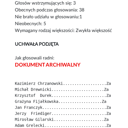
Głosów wstrzymujących się: 3
Obecnych podczas głosowania: 38
Nie brało udziału w głosowaniu:1
Nieobecnych: 5
Wymagany rodzaj większości: Zwykła większość
UCHWAŁA PODJĘTA
Jak głosowali radni:
DOKUMENT ARCHIWALNY
Kazimierz Chrzanowski...................Za
Michał Drewnicki.......................Za
Krzysztof  Durek........................Za
Grażyna Fijałkowska...................Za
Jan Franczyk............................Za
Jerzy  Friediger........................Za
Mirosław Gilarski......................Za
Adam Grelecki...........................Za