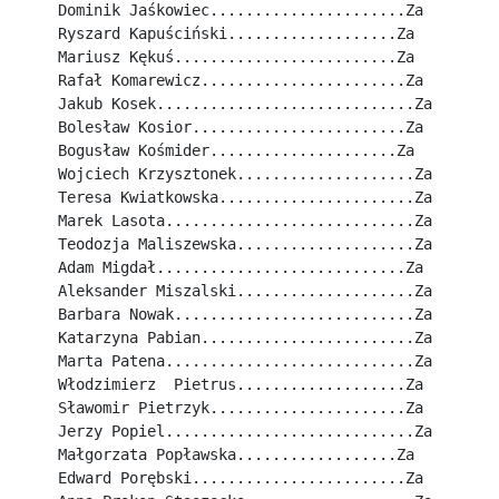
Dominik Jaśkowiec......................Za
Ryszard Kapuściński...................Za
Mariusz Kękuś.........................Za
Rafał Komarewicz.......................Za
Jakub Kosek.............................Za
Bolesław Kosior........................Za
Bogusław Kośmider.....................Za
Wojciech Krzysztonek....................Za
Teresa Kwiatkowska......................Za
Marek Lasota............................Za
Teodozja Maliszewska....................Za
Adam Migdał............................Za
Aleksander Miszalski....................Za
Barbara Nowak...........................Za
Katarzyna Pabian........................Za
Marta Patena............................Za
Włodzimierz  Pietrus...................Za
Sławomir Pietrzyk......................Za
Jerzy Popiel............................Za
Małgorzata Popławska..................Za
Edward Porębski........................Za