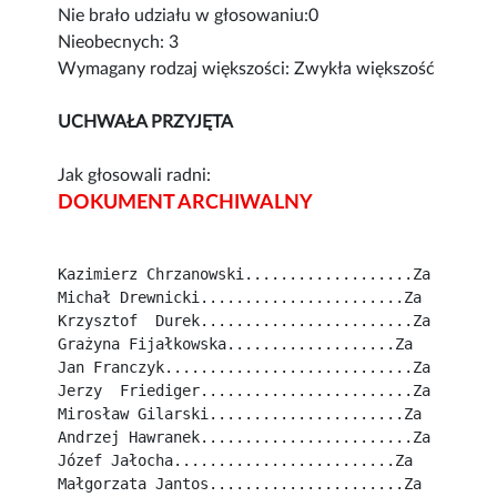
Nie brało udziału w głosowaniu:0
Nieobecnych: 3
Wymagany rodzaj większości: Zwykła większość
UCHWAŁA PRZYJĘTA
Jak głosowali radni:
DOKUMENT ARCHIWALNY
Kazimierz Chrzanowski...................Za
Michał Drewnicki.......................Za
Krzysztof  Durek........................Za
Grażyna Fijałkowska...................Za
Jan Franczyk............................Za
Jerzy  Friediger........................Za
Mirosław Gilarski......................Za
Andrzej Hawranek........................Za
Józef Jałocha.........................Za
Małgorzata Jantos......................Za