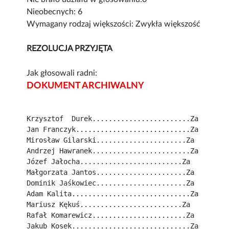
Nieobecnych: 6
Wymagany rodzaj większości: Zwykła większość
REZOLUCJA PRZYJĘTA
Jak głosowali radni:
DOKUMENT ARCHIWALNY
Krzysztof  Durek........................Za
Jan Franczyk............................Za
Mirosław Gilarski......................Za
Andrzej Hawranek........................Za
Józef Jałocha.........................Za
Małgorzata Jantos......................Za
Dominik Jaśkowiec......................Za
Adam Kalita.............................Za
Mariusz Kękuś.........................Za
Rafał Komarewicz.......................Za
Jakub Kosek.............................Za