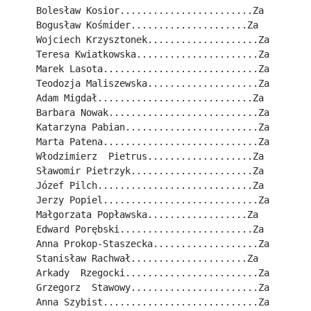
Bolesław Kosior........................Za
Bogusław Kośmider.....................Za
Wojciech Krzysztonek....................Za
Teresa Kwiatkowska......................Za
Marek Lasota............................Za
Teodozja Maliszewska....................Za
Adam Migdał............................Za
Barbara Nowak...........................Za
Katarzyna Pabian........................Za
Marta Patena............................Za
Włodzimierz  Pietrus...................Za
Sławomir Pietrzyk......................Za
Józef Pilch............................Za
Jerzy Popiel............................Za
Małgorzata Popławska..................Za
Edward Porębski........................Za
Anna Prokop-Staszecka...................Za
Stanisław Rachwał.....................Za
Arkady  Rzegocki........................Za
Grzegorz  Stawowy.......................Za
Anna Szybist............................Za