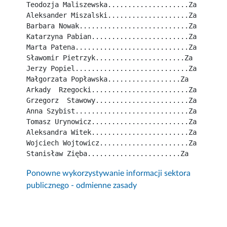
Teodozja Maliszewska....................Za
Aleksander Miszalski....................Za
Barbara Nowak...........................Za
Katarzyna Pabian........................Za
Marta Patena............................Za
Sławomir Pietrzyk......................Za
Jerzy Popiel............................Za
Małgorzata Popławska..................Za
Arkady  Rzegocki........................Za
Grzegorz  Stawowy.......................Za
Anna Szybist............................Za
Tomasz Urynowicz........................Za
Aleksandra Witek........................Za
Wojciech Wojtowicz......................Za
Stanisław Zięba.......................Za
Ponowne wykorzystywanie informacji sektora
publicznego - odmienne zasady