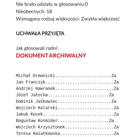
Nie brało udziału w głosowaniu:0
Nieobecnych: 18
Wymagany rodzaj większości: Zwykła większość
UCHWAŁA PRZYJĘTA
Jak głosowali radni:
DOKUMENT ARCHIWALNY
Michał Drewnicki.......................Za
Jan Franczyk............................Za
Andrzej Hawranek........................Za
Józef Jałocha.........................Za
Dominik Jaśkowiec......................Za
Wojciech Kolarski.......................Za
Jakub Kosek.............................Za
Bogusław Kośmider.....................Za
Wojciech Krzysztonek....................Za
Teresa Kwiatkowska......................Za