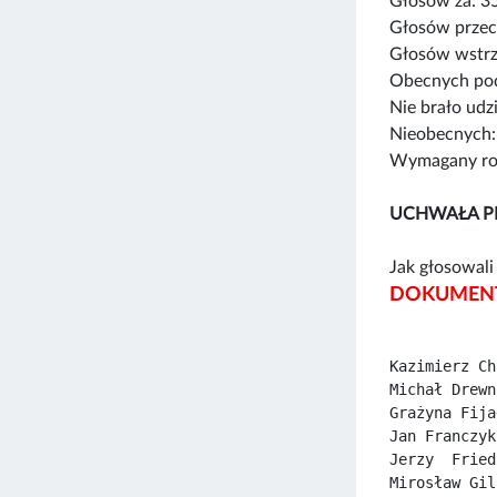
Głosów za: 3
Głosów przec
Głosów wstrz
Obecnych pod
Nie brało udz
Nieobecnych:
Wymagany rod
UCHWAŁA P
Jak głosowali 
DOKUMENT
Kazimierz Ch
Michał Drewn
Grażyna Fija
Jan Franczyk
Jerzy  Fried
Mirosław Gil