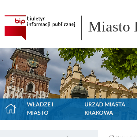
Miasto
WŁADZE I
URZĄD MIASTA
MIASTO
KRAKOWA