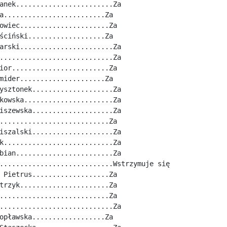
anek........................Za
a.........................Za
owiec......................Za
ściński...................Za
arski.......................Za
............................Za
ior........................Za
mider.....................Za
ysztonek....................Za
kowska......................Za
iszewska....................Za
...........................Za
iszalski....................Za
k...........................Za
bian........................Za
............................Wstrzymuje się
 Pietrus...................Za
trzyk......................Za
...........................Za
............................Za
opławska..................Za