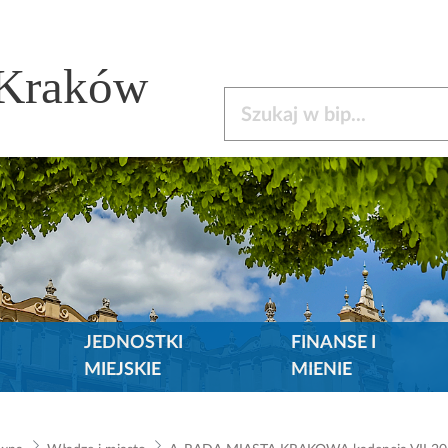
 Kraków
Szukaj w bip
JEDNOSTKI
FINANSE I
MIEJSKIE
MIENIE