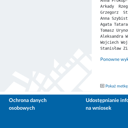
Anna Prokop-
Arkady  Rzeg
Grzegorz  St
Anna Szybist
Agata Tatara
Tomasz Uryno
Aleksandra W
Wojciech Woj
Stanisław Zi
Ponowne wyko
Pokaż metkę
Ochrona danych
Udostępnianie inf
osobowych
na wniosek