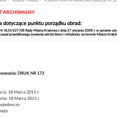
ówna
Władze i miasto
A_RADA MIASTA KRAKOWA kadencja VII 20
 ARCHIWALNY
 dotyczące punktu porządku obrad:
r XLIX/627/08 Rady Miasta Krakowa z dnia 27 sierpnia 2008 r. w sprawie usta
zasad prawidłowego żywienia wśród dzieci i młodzieży na terenie Miasta Kra
osowania: DRUK NR 173
cia: 18 Marca 2015 r.
nia: 18 Marca 2015 r.
pojedynczo
nięte