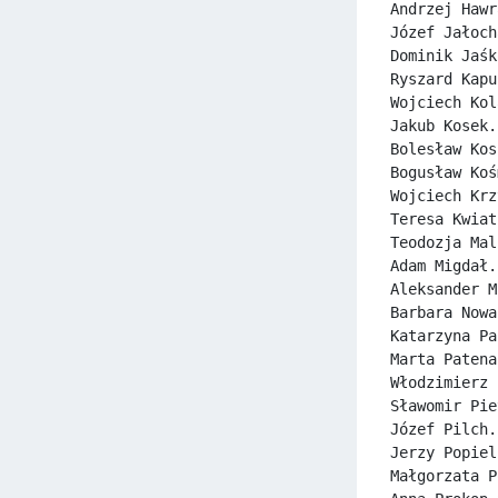
Andrzej Hawr
Józef Jałoch
Dominik Jaśk
Ryszard Kapu
Wojciech Kol
Jakub Kosek.
Bolesław Kos
Bogusław Koś
Wojciech Krz
Teresa Kwiat
Teodozja Mal
Adam Migdał.
Aleksander M
Barbara Nowa
Katarzyna Pa
Marta Patena
Włodzimierz 
Sławomir Pie
Józef Pilch.
Jerzy Popiel
Małgorzata P