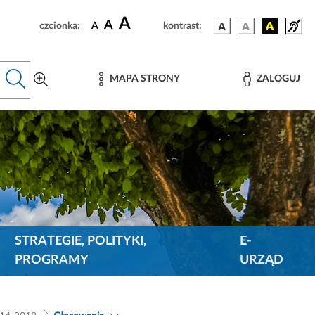
A
A
czcionka:
A
kontrast:
MAPA STRONY
ZALOGUJ
STRATEGIE, POLITYKI,
E-
PROGRAMY
URZĄD