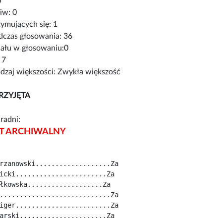
5
iw: 0
ymujących się: 1
czas głosowania: 36
iału w głosowaniu:0
 7
zaj większości: Zwykła większość
RZYJĘTA
radni:
 ARCHIWALNY
rzanowski...................Za
icki.......................Za
łkowska...................Za
............................Za
iger........................Za
arski......................Za