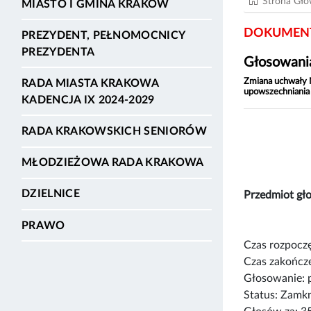
Strona Gł
MIASTO I GMINA KRAKÓW
DOKUMENT
PREZYDENT, PEŁNOMOCNICY
PREZYDENTA
Głosowania
Zmiana uchwały N
RADA MIASTA KRAKOWA
upowszechniania 
KADENCJA IX 2024-2029
RADA KRAKOWSKICH SENIORÓW
MŁODZIEŻOWA RADA KRAKOWA
DZIELNICE
Przedmiot gł
PRAWO
Czas rozpoczę
Czas zakończe
Głosowanie: 
Status: Zamk