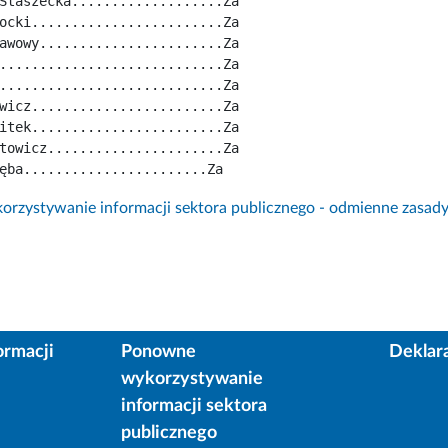
Staszecka...................Za
ocki........................Za
awowy.......................Za
............................Za
............................Za
wicz........................Za
itek........................Za
towicz......................Za
ęba.......................Za
rzystywanie informacji sektora publicznego - odmienne zasad
ormacji
Ponowne
Deklar
wykorzystywanie
informacji sektora
publicznego