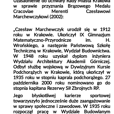
Uzasadnienie do uchwały Rady Miasta Krakowa
w sprawie przyznania Brązowego Medalu
Cracoviae Merenti Czesławowi
Marchewczykowi (2002):
„Czesław Marchewczyk urodził się w 1912
roku w Krakowie. Ukończył IX Gimnazjum
Matematyczno-Przyrodnicze im. H.
Wrońskiego, a następnie Państwową Szkołę
Techniczną w Krakowie, Wydział Budownictwa.
W 1948 roku uzyskał dyplom inżyniera
Wydziału Architektury Akademii Górniczej.
Odbył służbę wojskową w Dywizyjnym Kursie
Podchorążych w Krakowie, którą ukończył w
1935 roku w stopniu kaprala podchorążego. 27
października 2000 roku nominowano go do
stopnia kapitana Rezerwy Sił Zbrojnych RP.
Jego błyskotliwej karierze sportowej
towarzyszyło jednocześnie duże zaangażowanie
w sprawy społeczne i zawodowe. W 1935 roku
rozpoczął pracę w Wydziale Budowlanym