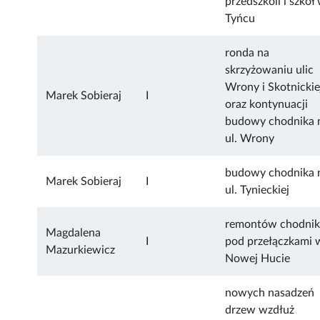
przedszkoli i szkół
Tyńcu
ronda na
skrzyżowaniu ulic
Wrony i Skotnickie
Marek Sobieraj
I
oraz kontynuacji
budowy chodnika 
ul. Wrony
budowy chodnika 
Marek Sobieraj
I
ul. Tynieckiej
remontów chodni
Magdalena
I
pod przełączkami 
Mazurkiewicz
Nowej Hucie
nowych nasadzeń
drzew wzdłuż