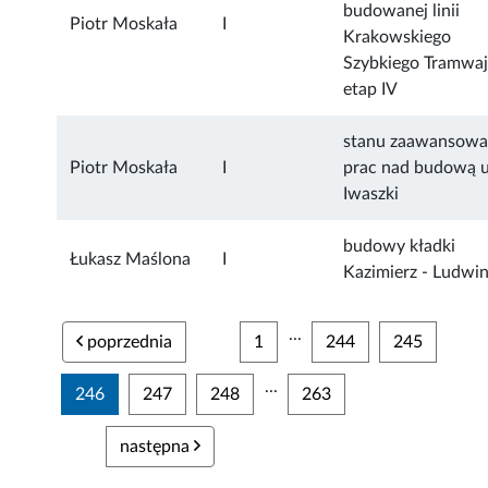
budowanej linii
Piotr Moskała
I
Krakowskiego
Szybkiego Tramwa
etap IV
stanu zaawansowa
Piotr Moskała
I
prac nad budową u
Iwaszki
budowy kładki
Łukasz Maślona
I
Kazimierz - Ludwi
...
poprzednia
1
244
245
...
246
247
248
263
następna