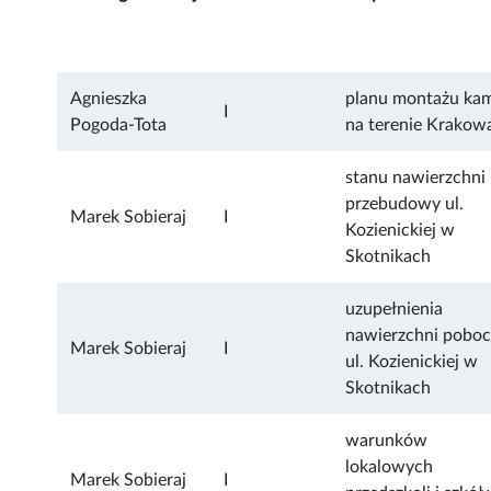
Agnieszka
planu montażu ka
I
Pogoda-Tota
na terenie Krakow
stanu nawierzchni 
przebudowy ul.
Marek Sobieraj
I
Kozienickiej w
Skotnikach
uzupełnienia
nawierzchni poboc
Marek Sobieraj
I
ul. Kozienickiej w
Skotnikach
warunków
lokalowych
Marek Sobieraj
I