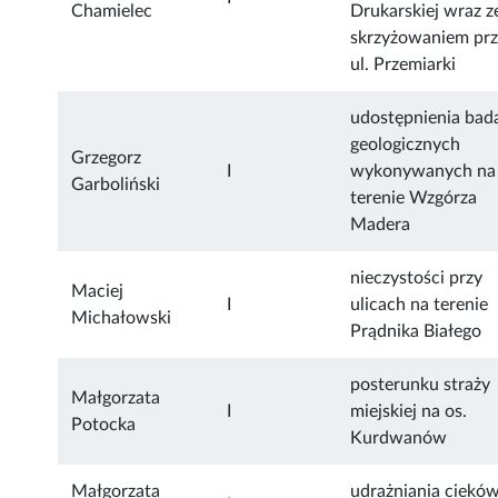
Chamielec
Drukarskiej wraz z
skrzyżowaniem pr
ul. Przemiarki
udostępnienia bad
geologicznych
Grzegorz
I
wykonywanych na
Garboliński
terenie Wzgórza
Madera
nieczystości przy
Maciej
I
ulicach na terenie
Michałowski
Prądnika Białego
posterunku straży
Małgorzata
I
miejskiej na os.
Potocka
Kurdwanów
Małgorzata
udrażniania ciekó