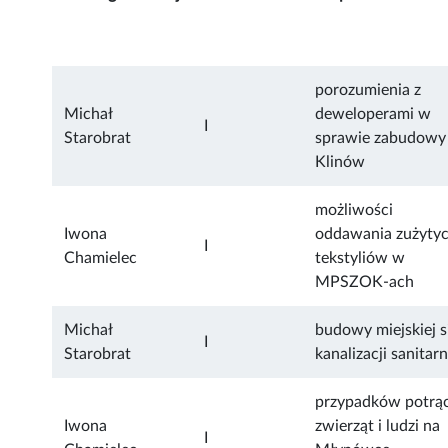
porozumienia z
Michał
deweloperami w
I
Starobrat
sprawie zabudowy
Klinów
możliwości
Iwona
oddawania zużyty
I
Chamielec
tekstyliów w
MPSZOK-ach
Michał
budowy miejskiej s
I
Starobrat
kanalizacji sanitarn
przypadków potrą
Iwona
zwierząt i ludzi na
I