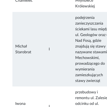
Chamielec
Młynówce
Królewskiej
podejrzenia
zanieczyszczania
ściekami lasu międ
ul. Geologów oraz 
Nad Fosą, gdzie
Michał
znajdują się stawy
I
Starobrat
nazywane stawam
Mechowskimi,
prowadzącego do
wymierania
zamieszkujących
stawy zwierząt
przebudowy i
remontu ul. Zalesi
Iwona
odcinku od ul.
I