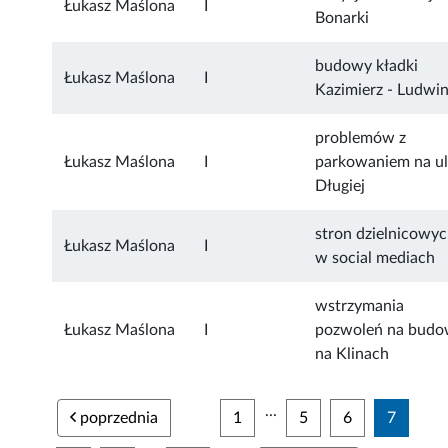
Łukasz Maślona
I
Bonarki
budowy kładki
Łukasz Maślona
I
Kazimierz - Ludwi
problemów z
Łukasz Maślona
I
parkowaniem na ul
Długiej
stron dzielnicowy
Łukasz Maślona
I
w social mediach
wstrzymania
Łukasz Maślona
I
pozwoleń na bud
na Klinach
...
poprzednia
1
5
6
7