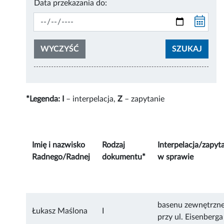
Data przekazania do:
*Legenda:
I
– interpelacja,
Z
– zapytanie
Imię i nazwisko
Rodzaj
Interpelacja/zapyt
Radnego/Radnej
dokumentu*
w sprawie
basenu zewnętrzn
Łukasz Maślona
I
przy ul. Eisenberga