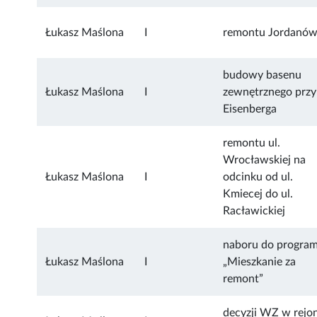
Łukasz Maślona
I
remontu Jordanów
budowy basenu
Łukasz Maślona
I
zewnętrznego przy 
Eisenberga
remontu ul.
Wrocławskiej na
Łukasz Maślona
I
odcinku od ul.
Kmiecej do ul.
Racławickiej
naboru do progra
Łukasz Maślona
I
„Mieszkanie za
remont”
decyzji WZ w rejo