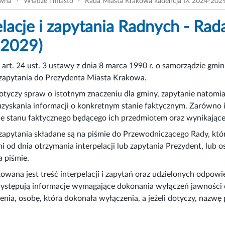
ówna
Władze i miasto
Rada Miasta Krakowa kadencja IX 2024-202
elacje i zapytania Radnych - Ra
-2029)
art. 24 ust. 3 ustawy z dnia 8 marca 1990 r. o samorządzie g
i zapytania do Prezydenta Miasta Krakowa.
dotyczy spraw o istotnym znaczeniu dla gminy, zapytanie natom
uzyskania informacji o konkretnym stanie faktycznym. Zarówno in
e stanu faktycznego będącego ich przedmiotem oraz wynikające 
i zapytania składane są na piśmie do Przewodniczącego Rady, któ
ni od dnia otrzymania interpelacji lub zapytania Prezydent, lub 
 piśmie.
owana jest treść interpelacji i zapytań oraz udzielonych odpowie
ystępują informacje wymagające dokonania wyłączeń jawności d
enia, osobę, która dokonała wyłączenia, a jeżeli dotyczy, nazw