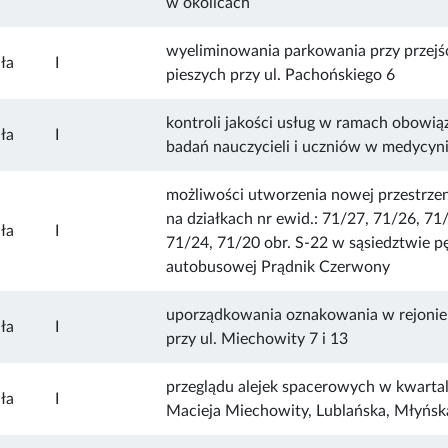
w okolicach
wyeliminowania parkowania przy przejśc
ła
I
pieszych przy ul. Pachońskiego 6
kontroli jakości usług w ramach obowi
ła
I
badań nauczycieli i uczniów w medycyn
możliwości utworzenia nowej przestrzeni
na działkach nr ewid.: 71/27, 71/26, 71
ła
I
71/24, 71/20 obr. S-22 w sąsiedztwie pę
autobusowej Prądnik Czerwony
uporządkowania oznakowania w rejoni
ła
I
przy ul. Miechowity 7 i 13
przeglądu alejek spacerowych w kwartal
ła
I
Macieja Miechowity, Lublańska, Młyńsk