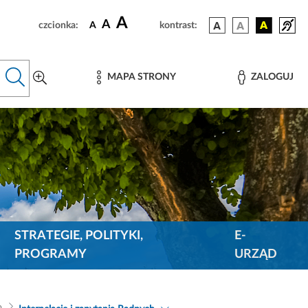
A
A
czcionka:
A
kontrast:
MAPA STRONY
ZALOGUJ
STRATEGIE, POLITYKI,
E-
PROGRAMY
URZĄD