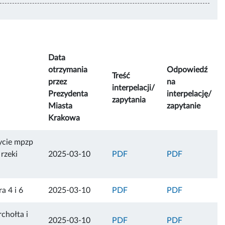
Data
otrzymania
Odpowiedź
Treść
przez
na
interpelacji/
Prezydenta
interpelację/
zapytania
Miasta
zapytanie
Krakowa
ycie mpzp
rzeki
2025-03-10
PDF
PDF
a 4 i 6
2025-03-10
PDF
PDF
chołta i
2025-03-10
PDF
PDF