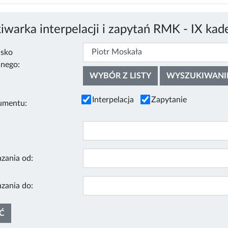
warka interpelacji i zapytań RMK - IX kade
isko
nego:
WYBÓR Z LISTY
WYSZUKIWANI
Interpelacja
Zapytanie
umentu:
zania od:
zania do: