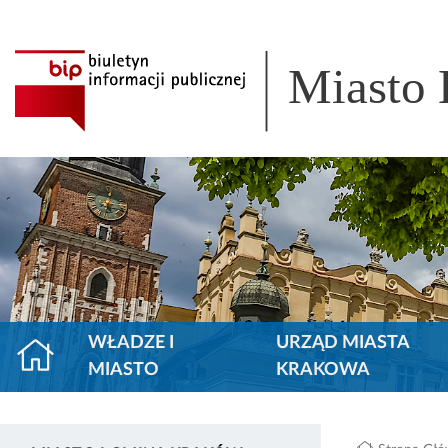
Miasto
WŁADZE I
URZĄD MIASTA
MIASTO
KRAKOWA