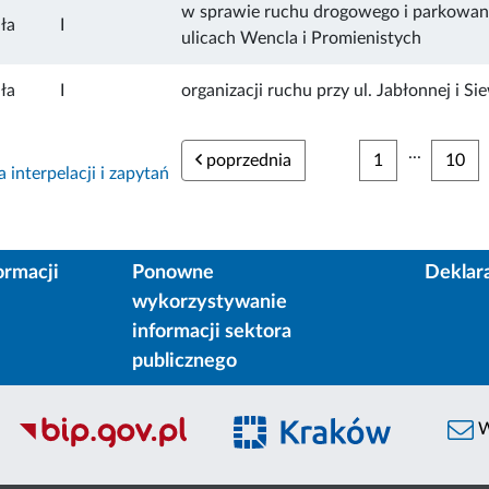
w sprawie ruchu drogowego i parkowan
ła
I
ulicach Wencla i Promienistych
ła
I
organizacji ruchu przy ul. Jabłonnej i Si
...
poprzednia
1
10
interpelacji i zapytań
ormacji
Ponowne
Deklar
wykorzystywanie
informacji sektora
publicznego
W