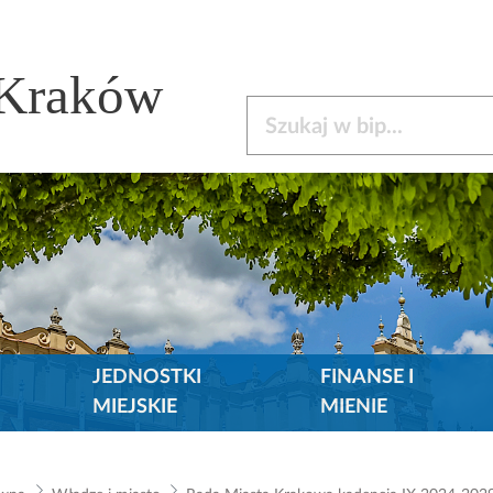
 Kraków
Szukaj w bip
JEDNOSTKI
FINANSE I
MIEJSKIE
MIENIE