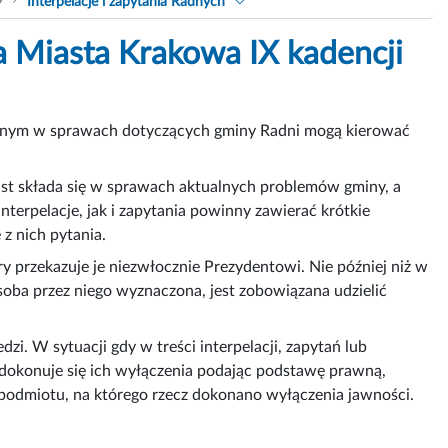
9
Interpelacje i zapytania Radnych
da Miasta Krakowa IX kadencji
minnym w sprawach dotyczących gminy Radni mogą kierować
iast składa się w sprawach aktualnych problemów gminy, a
terpelacje, jak i zapytania powinny zawierać krótkie
z nich pytania.
ry przekazuje je niezwłocznie Prezydentowi. Nie później niż w
osoba przez niego wyznaczona, jest zobowiązana udzielić
dzi. W sytuacji gdy w treści interpelacji, zapytań lub
okonuje się ich wyłączenia podając podstawę prawną,
ę podmiotu, na którego rzecz dokonano wyłączenia jawności.