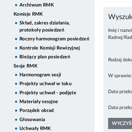
Archiwum RMK
Komisje RMK
Wyszuki
Skład, zakres działania,
protokoły posiedzeń
Imię i nazw
Radnej/Rad
Roczny harmonogram posiedzeń
Kontrole Komisji Rewizyjnej
Bieżący plan posiedzeń
Rodzaj dok
Sesje RMK
Harmonogram sesji
W sprawie:
Projekty uchwał w toku
Data przeka
Projekty uchwał - podjęte
Materiały sesyjne
Data przeka
Porządek obrad
Głosowania
Uchwały RMK