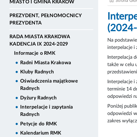
Strona Gł
MIASTO I GMINA KRAKÓW
Interp
PREZYDENT, PEŁNOMOCNICY
PREZYDENTA
(2024
RADA MIASTA KRAKOWA
Na podstawie 
KADENCJA IX 2024-2029
interpelacje 
Informacje o RMK
Interpelacja 
Radni Miasta Krakowa
także w celu 
przedstawieni
Kluby Radnych
Oświadczenia majątkowe
Interpelacje 
Radnych
terminie 14 d
odpowiedzi na
Dyżury Radnych
Poniżej publik
Interpelacje i zapytania
odpowiedzi w
Radnych
zakres wyłącz
Petycje do RMK
Kalendarium RMK