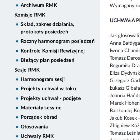
Archiwum RMK
Wymagany rod
Komisje RMK
UCHWAŁA P
Skład, zakres działania,
protokoły posiedzeń
Jak głosowali 
Roczny harmonogram posiedzeń
Anna Bałdyga
Iwona Chamie
Kontrole Komisji Rewizyjnej
Tomasz Daros
Bieżący plan posiedzeń
Bogumiła Dra
Sesje RMK
Eliza Dydyńs
Harmonogram sesji
Grzegorz Garb
Łukasz Gibała
Projekty uchwał w toku
Joanna Hańde
Projekty uchwał - podjęte
Marek Hohen
Materiały sesyjne
Bartłomiej Ko
Porządek obrad
Jakub Kosek 
Zbigniew Koż
Głosowania
Tomasz Leśni
Uchwały RMK