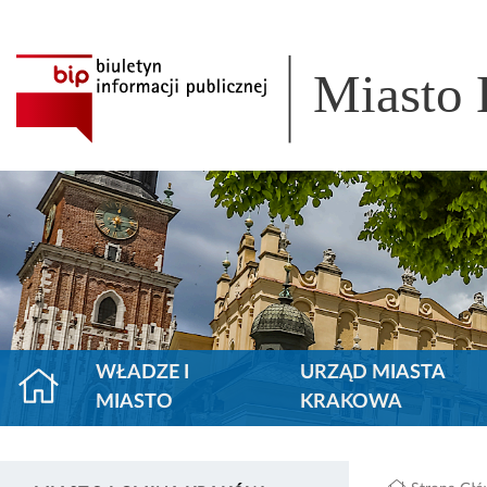
Miasto
WŁADZE I
URZĄD MIASTA
MIASTO
KRAKOWA