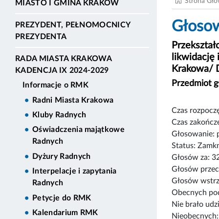
Strona Gł
MIASTO I GMINA KRAKÓW
Głosow
PREZYDENT, PEŁNOMOCNICY
PREZYDENTA
Przekształ
likwidację
RADA MIASTA KRAKOWA
Krakowa/ 
KADENCJA IX 2024-2029
Przedmiot 
Informacje o RMK
Radni Miasta Krakowa
Czas rozpoczę
Kluby Radnych
Czas zakończe
Oświadczenia majątkowe
Głosowanie: 
Radnych
Status: Zamk
Dyżury Radnych
Głosów za: 3
Głosów przec
Interpelacje i zapytania
Głosów wstrz
Radnych
Obecnych pod
Petycje do RMK
Nie brało udz
Kalendarium RMK
Nieobecnych: