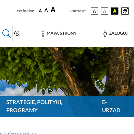
A
A
czcionka:
A
kontrast:
MAPA STRONY
ZALOGUJ
STRATEGIE, POLITYKI,
E-
PROGRAMY
URZĄD