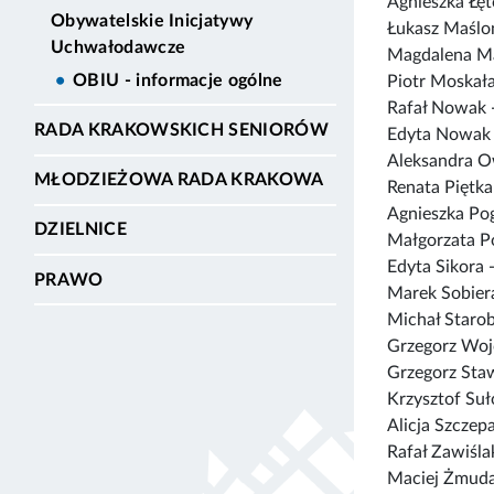
Agnieszka Łę
Obywatelskie Inicjatywy
Łukasz Maślo
Uchwałodawcze
Magdalena Ma
OBIU - informacje ogólne
Piotr Moskał
Rafał Nowak 
RADA KRAKOWSKICH SENIORÓW
Edyta Nowak
Aleksandra 
MŁODZIEŻOWA RADA KRAKOWA
Renata Piętka
Agnieszka Po
DZIELNICE
Małgorzata P
Edyta Sikora 
PRAWO
Marek Sobier
Michał Starob
Grzegorz Woj
Grzegorz St
Krzysztof Suł
Alicja Szczep
Rafał Zawiśla
Maciej Żmud