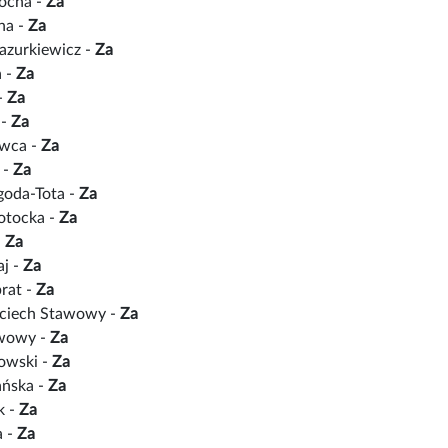
tocha -
Za
na -
Za
zurkiewicz -
Za
a -
Za
-
Za
 -
Za
Owca -
Za
 -
Za
goda-Tota -
Za
otocka -
Za
-
Za
aj -
Za
rat -
Za
ciech Stawowy -
Za
awowy -
Za
owski -
Za
ańska -
Za
k -
Za
a -
Za