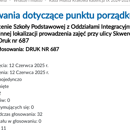
ówna
Władze i miasto
Rada Miasta Krakowa kadencja IX 2024-202
ania dotyczące punktu porządk
cenie Szkoły Podstawowej z Oddziałami Integracyjn
 innej lokalizacji prowadzenia zajęć przy ulicy Skw
Druk nr 687
głosowania: DRUK NR 687
cia: 12 Czerwca 2025 r.
nia: 12 Czerwca 2025 r.
pojedynczo
nięte
2
iw: 0
ymujących się: 0
czas głosowania: 32
iału w głosowaniu: 0
 11