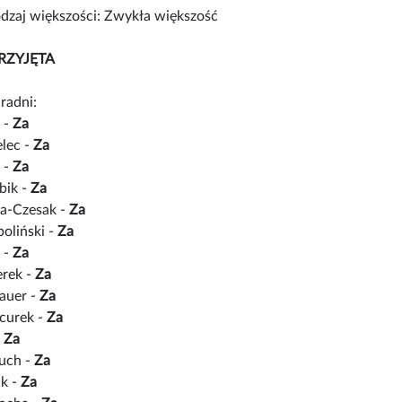
zaj większości: Zwykła większość
RZYJĘTA
radni:
 -
Za
lec -
Za
 -
Za
bik -
Za
ka-Czesak -
Za
oliński -
Za
 -
Za
rek -
Za
auer -
Za
curek -
Za
-
Za
uch -
Za
ak -
Za