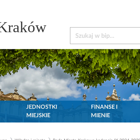
 Kraków
Szukaj w bip
JEDNOSTKI
FINANSE I
MIEJSKIE
MIENIE