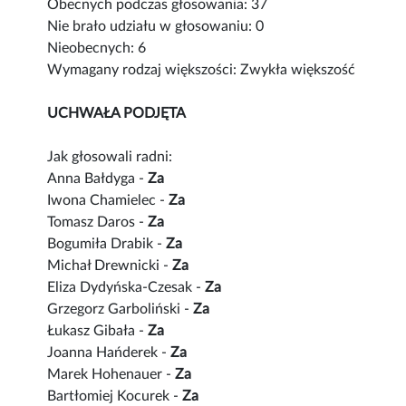
Obecnych podczas głosowania: 37
Nie brało udziału w głosowaniu: 0
Nieobecnych: 6
Wymagany rodzaj większości: Zwykła większość
UCHWAŁA PODJĘTA
Jak głosowali radni:
Anna Bałdyga -
Za
Iwona Chamielec -
Za
Tomasz Daros -
Za
Bogumiła Drabik -
Za
Michał Drewnicki -
Za
Eliza Dydyńska-Czesak -
Za
Grzegorz Garboliński -
Za
Łukasz Gibała -
Za
Joanna Hańderek -
Za
Marek Hohenauer -
Za
Bartłomiej Kocurek -
Za