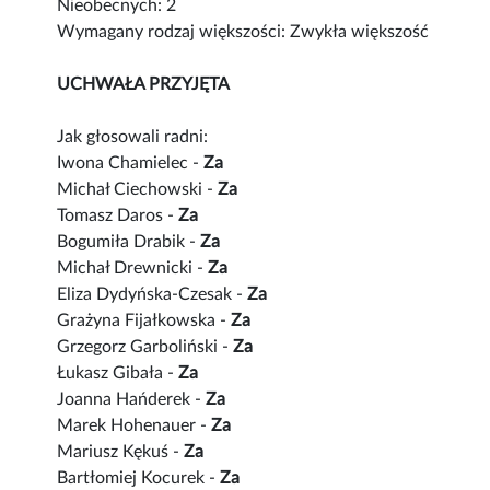
Nieobecnych: 2
Wymagany rodzaj większości: Zwykła większość
UCHWAŁA PRZYJĘTA
Jak głosowali radni:
Iwona Chamielec -
Za
Michał Ciechowski -
Za
Tomasz Daros -
Za
Bogumiła Drabik -
Za
Michał Drewnicki -
Za
Eliza Dydyńska-Czesak -
Za
Grażyna Fijałkowska -
Za
Grzegorz Garboliński -
Za
Łukasz Gibała -
Za
Joanna Hańderek -
Za
Marek Hohenauer -
Za
Mariusz Kękuś -
Za
Bartłomiej Kocurek -
Za