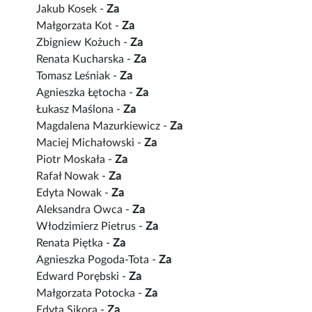
Jakub Kosek -
Za
Małgorzata Kot -
Za
Zbigniew Kożuch -
Za
Renata Kucharska -
Za
Tomasz Leśniak -
Za
Agnieszka Łętocha -
Za
Łukasz Maślona -
Za
Magdalena Mazurkiewicz -
Za
Maciej Michałowski -
Za
Piotr Moskała -
Za
Rafał Nowak -
Za
Edyta Nowak -
Za
Aleksandra Owca -
Za
Włodzimierz Pietrus -
Za
Renata Piętka -
Za
Agnieszka Pogoda-Tota -
Za
Edward Porębski -
Za
Małgorzata Potocka -
Za
Edyta Sikora -
Za