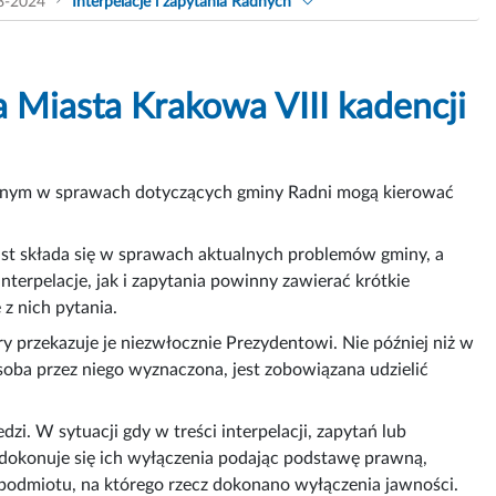
8-2024
Interpelacje i zapytania Radnych
a Miasta Krakowa VIII kadencji
minnym w sprawach dotyczących gminy Radni mogą kierować
iast składa się w sprawach aktualnych problemów gminy, a
terpelacje, jak i zapytania powinny zawierać krótkie
z nich pytania.
ry przekazuje je niezwłocznie Prezydentowi. Nie później niż w
osoba przez niego wyznaczona, jest zobowiązana udzielić
dzi. W sytuacji gdy w treści interpelacji, zapytań lub
okonuje się ich wyłączenia podając podstawę prawną,
ę podmiotu, na którego rzecz dokonano wyłączenia jawności.