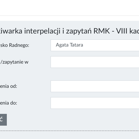
warka interpelacji i zapytań RMK - VIII ka
isko Radnego:
a/zapytanie w
enia od:
enia do: