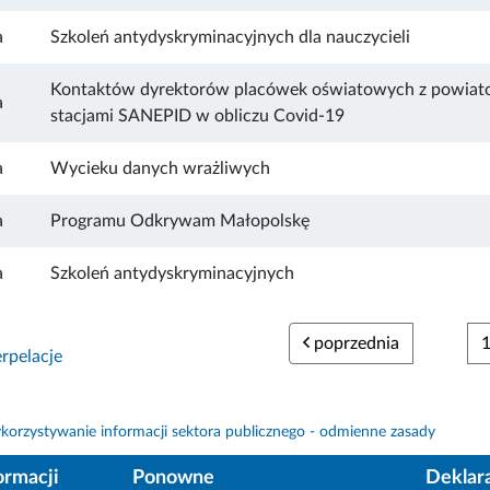
a
Szkoleń antydyskryminacyjnych dla nauczycieli
Kontaktów dyrektorów placówek oświatowych z powia
a
stacjami SANEPID w obliczu Covid-19
a
Wycieku danych wrażliwych
a
Programu Odkrywam Małopolskę
a
Szkoleń antydyskryminacyjnych
poprzednia
rpelacje
orzystywanie informacji sektora publicznego - odmienne zasady
ormacji
Ponowne
Deklar