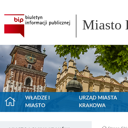
Miasto
WŁADZE I
URZĄD MIASTA
MIASTO
KRAKOWA