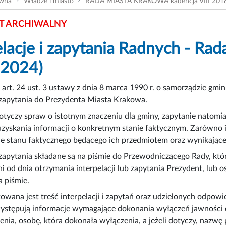
ówna
Władze i miasto
RADA MIASTA KRAKOWA kadencja VIII 201
 ARCHIWALNY
elacje i zapytania Radnych - Rad
-2024)
art. 24 ust. 3 ustawy z dnia 8 marca 1990 r. o samorządzie g
i zapytania do Prezydenta Miasta Krakowa.
dotyczy spraw o istotnym znaczeniu dla gminy, zapytanie natom
uzyskania informacji o konkretnym stanie faktycznym. Zarówno in
e stanu faktycznego będącego ich przedmiotem oraz wynikające 
i zapytania składane są na piśmie do Przewodniczącego Rady, któ
ni od dnia otrzymania interpelacji lub zapytania Prezydent, lub 
 piśmie.
owana jest treść interpelacji i zapytań oraz udzielonych odpowie
ystępują informacje wymagające dokonania wyłączeń jawności d
enia, osobę, która dokonała wyłączenia, a jeżeli dotyczy, nazw