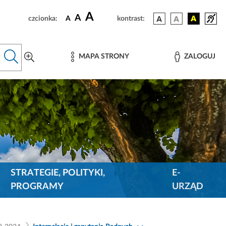
A
A
czcionka:
A
kontrast:
MAPA STRONY
ZALOGUJ
STRATEGIE, POLITYKI,
E-
PROGRAMY
URZĄD