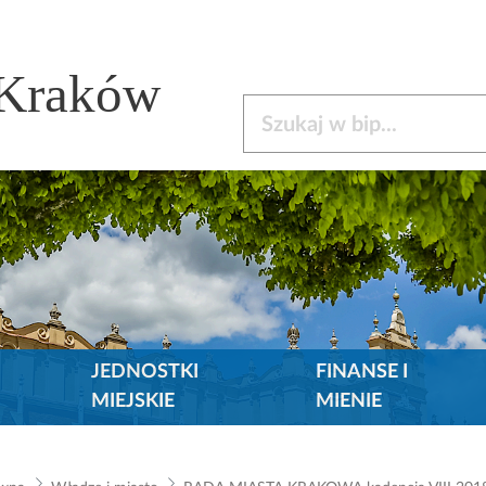
 Kraków
Szukaj w bip
JEDNOSTKI
FINANSE I
MIEJSKIE
MIENIE