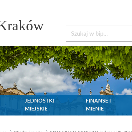
 Kraków
Szukaj w bip
JEDNOSTKI
FINANSE I
MIEJSKIE
MIENIE