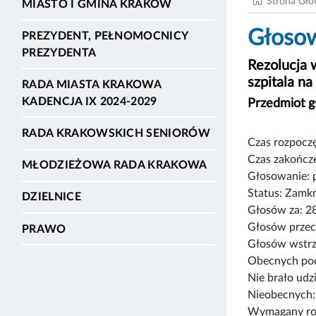
Strona Gł
MIASTO I GMINA KRAKÓW
Głosow
PREZYDENT, PEŁNOMOCNICY
PREZYDENTA
Rezolucja 
szpitala n
RADA MIASTA KRAKOWA
KADENCJA IX 2024-2029
Przedmiot 
RADA KRAKOWSKICH SENIORÓW
Czas rozpoczę
Czas zakończe
MŁODZIEŻOWA RADA KRAKOWA
Głosowanie: 
Status: Zamk
DZIELNICE
Głosów za: 2
Głosów przec
PRAWO
Głosów wstrz
Obecnych pod
Nie brało udz
Nieobecnych:
Wymagany rod