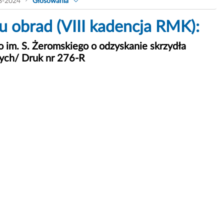
8-2024
Głosowania
 obrad (VIII kadencja RMK):
o im. S. Żeromskiego o odzyskanie skrzydła
nych/ Druk nr 276-R