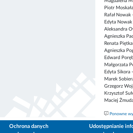
Magdalena Ma
Piotr Moskał
Rafał Nowak 
Edyta Nowak
Aleksandra 
Agnieszka Pa
Renata Piętka
Agnieszka Po
Edward Poręb
Małgorzata P
Edyta Sikora 
Marek Sobier
Grzegorz Woj
Krzysztof Suł
Maciej Żmud
Ponowne wyk
Ochrona danych
Udostępnianie inf