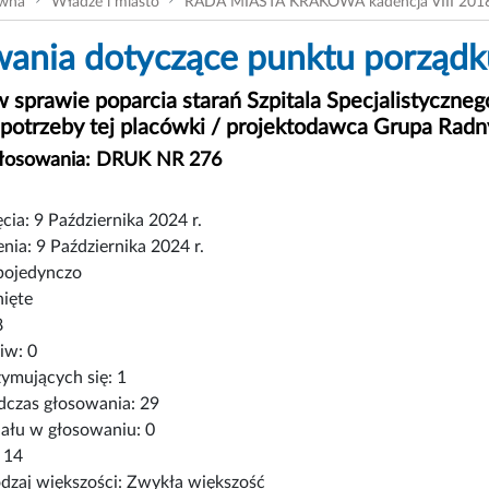
ówna
Władze i miasto
RADA MIASTA KRAKOWA kadencja VIII 201
ania dotyczące punktu porządku
w sprawie poparcia starań Szpitala Specjalistyczneg
a potrzeby tej placówki / projektodawca Grupa Rad
głosowania: DRUK NR 276
cia: 9 Października 2024 r.
nia: 9 Października 2024 r.
pojedynczo
nięte
8
iw: 0
ymujących się: 1
czas głosowania: 29
iału w głosowaniu: 0
 14
zaj większości: Zwykła większość