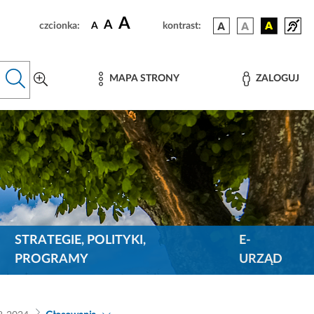
A
A
czcionka:
A
kontrast:
MAPA STRONY
ZALOGUJ
STRATEGIE, POLITYKI,
E-
PROGRAMY
URZĄD