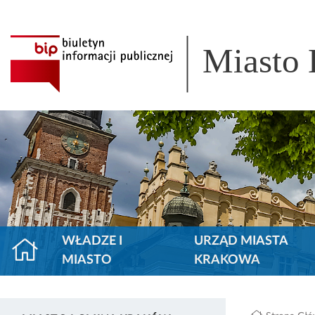
Miasto
WŁADZE I
URZĄD MIASTA
MIASTO
KRAKOWA