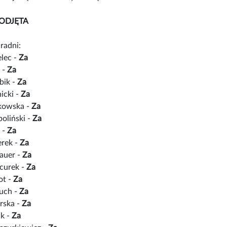
ODJĘTA
radni:
lec -
Za
 -
Za
bik -
Za
icki -
Za
łkowska -
Za
oliński -
Za
 -
Za
rek -
Za
auer -
Za
curek -
Za
ot -
Za
uch -
Za
rska -
Za
ak -
Za