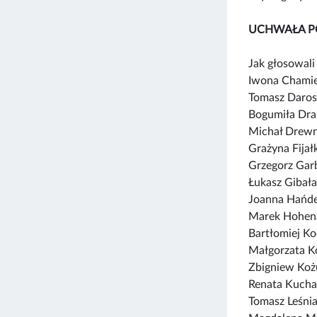
UCHWAŁA P
Jak głosowali 
Iwona Chamie
Tomasz Daros
Bogumiła Dra
Michał Drewn
Grażyna Fija
Grzegorz Garb
Łukasz Gibała
Joanna Hańde
Marek Hohen
Bartłomiej Ko
Małgorzata K
Zbigniew Koż
Renata Kucha
Tomasz Leśni