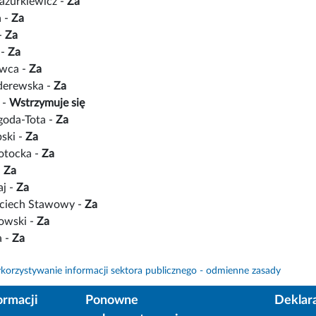
zurkiewicz -
Za
a -
Za
-
Za
 -
Za
Owca -
Za
derewska -
Za
 -
Wstrzymuje się
goda-Tota -
Za
ski -
Za
otocka -
Za
-
Za
aj -
Za
ciech Stawowy -
Za
owski -
Za
a -
Za
orzystywanie informacji sektora publicznego - odmienne zasady
ormacji
Ponowne
Deklar