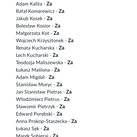
Adam Kalita -
Za
Rafał Komarewicz -
Za
Jakub Kosek -
Za
Bolesław Kosior -
Za
Małgorzata Kot -
Za
Wojciech Krzysztonek -
Za
Renata Kucharska -
Za
Lech Kucharski -
Za
Teodozja Maliszewska -
Za
Łukasz Maślona -
Za
Adam Migdał -
Za
Stanisław Moryc -
Za
Jan Stanisław Pietras -
Za
Włodzimierz Pietrus -
Za
Sławomir Pietrzyk -
Za
Edward Porębski -
Za
Anna Prokop-Staszecka -
Za
Łukasz Sęk -
Za
Marek Sobieraj -
Za