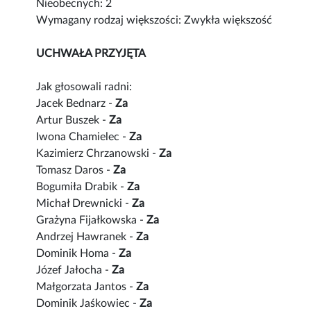
Nieobecnych: 2
Wymagany rodzaj większości: Zwykła większość
UCHWAŁA PRZYJĘTA
Jak głosowali radni:
Jacek Bednarz -
Za
Artur Buszek -
Za
Iwona Chamielec -
Za
Kazimierz Chrzanowski -
Za
Tomasz Daros -
Za
Bogumiła Drabik -
Za
Michał Drewnicki -
Za
Grażyna Fijałkowska -
Za
Andrzej Hawranek -
Za
Dominik Homa -
Za
Józef Jałocha -
Za
Małgorzata Jantos -
Za
Dominik Jaśkowiec -
Za