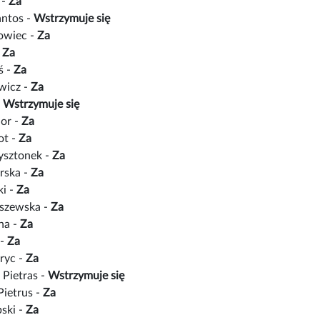
 -
Za
antos -
Wstrzymuje się
owiec -
Za
-
Za
ś -
Za
wicz -
Za
-
Wstrzymuje się
ior -
Za
ot -
Za
ysztonek -
Za
rska -
Za
ki -
Za
iszewska -
Za
na -
Za
 -
Za
ryc -
Za
 Pietras -
Wstrzymuje się
Pietrus -
Za
ski -
Za