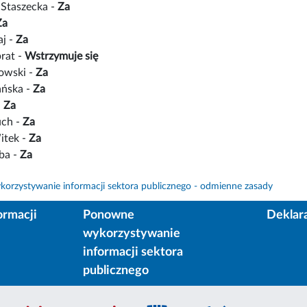
Staszecka -
Za
Za
aj -
Za
rat -
Wstrzymuje się
owski -
Za
ańska -
Za
-
Za
uch -
Za
itek -
Za
ba -
Za
orzystywanie informacji sektora publicznego - odmienne zasady
ormacji
Ponowne
Deklar
wykorzystywanie
informacji sektora
publicznego