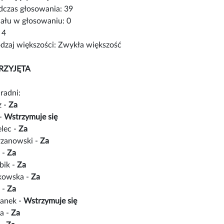
czas głosowania: 39
iału w głosowaniu: 0
 4
zaj większości: Zwykła większość
RZYJĘTA
radni:
z -
Za
 -
Wstrzymuje się
lec -
Za
rzanowski -
Za
 -
Za
bik -
Za
łkowska -
Za
 -
Za
anek -
Wstrzymuje się
a -
Za