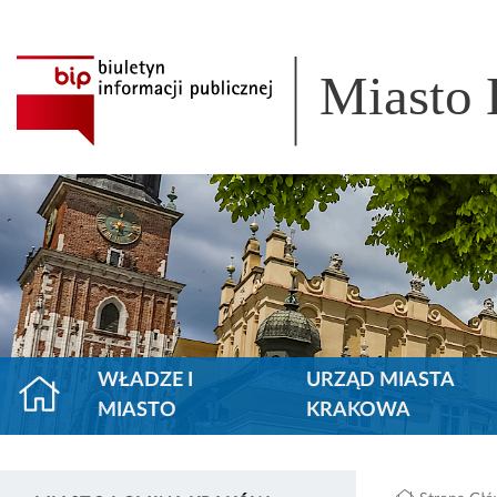
Miasto
WŁADZE I
URZĄD MIASTA
MIASTO
KRAKOWA