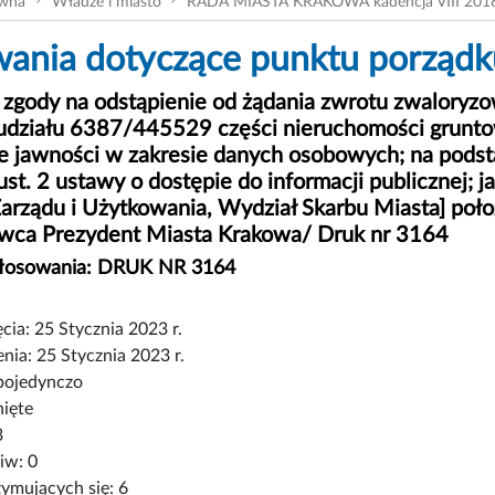
ówna
Władze i miasto
RADA MIASTA KRAKOWA kadencja VIII 201
ania dotyczące punktu porządku
zgody na odstąpienie od żądania zwrotu zwaloryzow
udziału 6387/445529 części nieruchomości grunto
e jawności w zakresie danych osobowych; na pods
 ust. 2 ustawy o dostępie do informacji publicznej; 
arządu i Użytkowania, Wydział Skarbu Miasta] poło
wca Prezydent Miasta Krakowa/ Druk nr 3164
głosowania: DRUK NR 3164
cia: 25 Stycznia 2023 r.
nia: 25 Stycznia 2023 r.
pojedynczo
nięte
3
iw: 0
ymujących się: 6