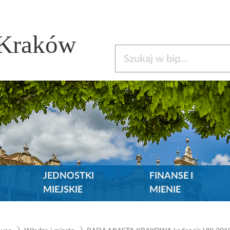
 Kraków
Szukaj w bip
JEDNOSTKI
FINANSE I
MIEJSKIE
MIENIE