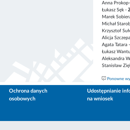
Anna Prokop-
Łukasz Sęk -
Marek Sobier
Michał Starob
Krzysztof Suł
Alicja Szczep
Agata Tatara 
Łukasz Want
Aleksandra W
Stanisław Zię
Ponowne wyk
Ochrona danych
Udostępnianie inf
osobowych
na wniosek