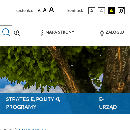
A
A
czcionka:
A
kontrast:
MAPA STRONY
ZALOGUJ
STRATEGIE, POLITYKI,
E-
PROGRAMY
URZĄD