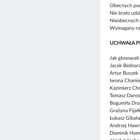
Obecnych pod
Nie brało udz
Nieobecnych:
Wymagany rod
UCHWAŁA P
Jak głosowali 
Jacek Bednar
Artur Buszek
Iwona Chamie
Kazimierz Ch
Tomasz Daros
Bogumiła Dra
Grażyna Fija
Łukasz Gibała
Andrzej Hawr
Dominik Hom