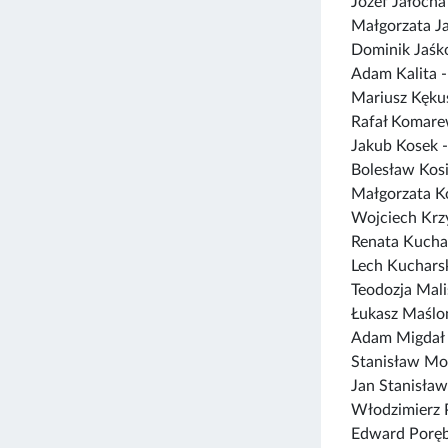
Józef Jałocha
Małgorzata J
Dominik Jaśk
Adam Kalita 
Mariusz Kęku
Rafał Komare
Jakub Kosek 
Bolesław Kos
Małgorzata K
Wojciech Krz
Renata Kucha
Lech Kuchars
Teodozja Mal
Łukasz Maślo
Adam Migdał
Stanisław Mo
Jan Stanisław
Włodzimierz 
Edward Poręb