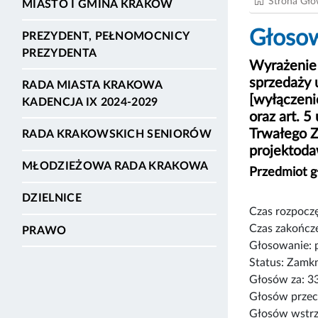
Strona Gł
MIASTO I GMINA KRAKÓW
Głosow
PREZYDENT, PEŁNOMOCNICY
PREZYDENTA
Wyrażenie 
sprzedaży 
RADA MIASTA KRAKOWA
[wyłączeni
KADENCJA IX 2024-2029
oraz art. 5
Trwałego Z
RADA KRAKOWSKICH SENIORÓW
projektoda
MŁODZIEŻOWA RADA KRAKOWA
Przedmiot 
DZIELNICE
Czas rozpoczę
Czas zakończe
PRAWO
Głosowanie: 
Status: Zamk
Głosów za: 3
Głosów przec
Głosów wstrz