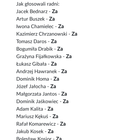
Jak głosowali radni:
Jacek Bednarz -
Za
Artur Buszek -
Za
Iwona Chamielec -
Za
Kazimierz Chrzanowski -
Za
Tomasz Daros -
Za
Bogumiła Drabik -
Za
Grażyna Fijałkowska -
Za
Łukasz Gibała -
Za
Andrzej Hawranek -
Za
Dominik Homa -
Za
Józef Jałocha -
Za
Małgorzata Jantos -
Za
Dominik Jaśkowiec -
Za
Adam Kalita -
Za
Mariusz Kękuś -
Za
Rafał Komarewicz -
Za
Jakub Kosek -
Za
Bolesław Kosior -
Za