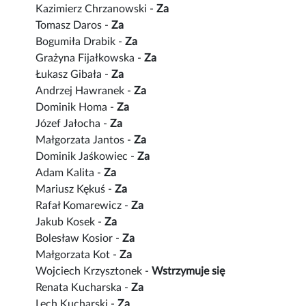
Kazimierz Chrzanowski -
Za
Tomasz Daros -
Za
Bogumiła Drabik -
Za
Grażyna Fijałkowska -
Za
Łukasz Gibała -
Za
Andrzej Hawranek -
Za
Dominik Homa -
Za
Józef Jałocha -
Za
Małgorzata Jantos -
Za
Dominik Jaśkowiec -
Za
Adam Kalita -
Za
Mariusz Kękuś -
Za
Rafał Komarewicz -
Za
Jakub Kosek -
Za
Bolesław Kosior -
Za
Małgorzata Kot -
Za
Wojciech Krzysztonek -
Wstrzymuje się
Renata Kucharska -
Za
Lech Kucharski -
Za