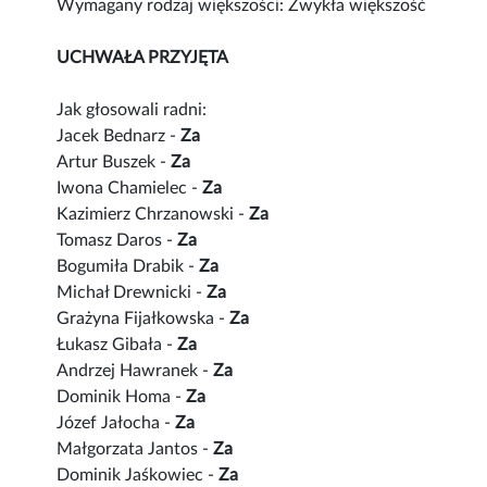
Wymagany rodzaj większości: Zwykła większość
UCHWAŁA PRZYJĘTA
Jak głosowali radni:
Jacek Bednarz -
Za
Artur Buszek -
Za
Iwona Chamielec -
Za
Kazimierz Chrzanowski -
Za
Tomasz Daros -
Za
Bogumiła Drabik -
Za
Michał Drewnicki -
Za
Grażyna Fijałkowska -
Za
Łukasz Gibała -
Za
Andrzej Hawranek -
Za
Dominik Homa -
Za
Józef Jałocha -
Za
Małgorzata Jantos -
Za
Dominik Jaśkowiec -
Za