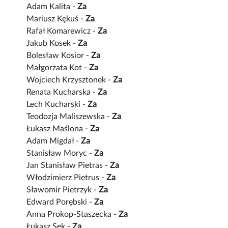
Adam Kalita -
Za
Mariusz Kękuś -
Za
Rafał Komarewicz -
Za
Jakub Kosek -
Za
Bolesław Kosior -
Za
Małgorzata Kot -
Za
Wojciech Krzysztonek -
Za
Renata Kucharska -
Za
Lech Kucharski -
Za
Teodozja Maliszewska -
Za
Łukasz Maślona -
Za
Adam Migdał -
Za
Stanisław Moryc -
Za
Jan Stanisław Pietras -
Za
Włodzimierz Pietrus -
Za
Sławomir Pietrzyk -
Za
Edward Porębski -
Za
Anna Prokop-Staszecka -
Za
Łukasz Sęk -
Za