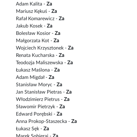
Adam Kalita -
Za
Mariusz Kękuś -
Za
Rafał Komarewicz -
Za
Jakub Kosek -
Za
Bolesław Kosior -
Za
Małgorzata Kot -
Za
Wojciech Krzysztonek -
Za
Renata Kucharska -
Za
Teodozja Maliszewska -
Za
Łukasz Maślona -
Za
Adam Migdał -
Za
Stanisław Moryc -
Za
Jan Stanisław Pietras -
Za
Włodzimierz Pietrus -
Za
Sławomir Pietrzyk -
Za
Edward Porębski -
Za
Anna Prokop-Staszecka -
Za
Łukasz Sęk -
Za
Marek Sobieraj -
Za