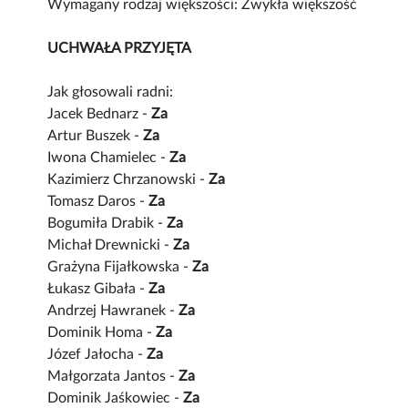
Wymagany rodzaj większości: Zwykła większość
UCHWAŁA PRZYJĘTA
Jak głosowali radni:
Jacek Bednarz -
Za
Artur Buszek -
Za
Iwona Chamielec -
Za
Kazimierz Chrzanowski -
Za
Tomasz Daros -
Za
Bogumiła Drabik -
Za
Michał Drewnicki -
Za
Grażyna Fijałkowska -
Za
Łukasz Gibała -
Za
Andrzej Hawranek -
Za
Dominik Homa -
Za
Józef Jałocha -
Za
Małgorzata Jantos -
Za
Dominik Jaśkowiec -
Za