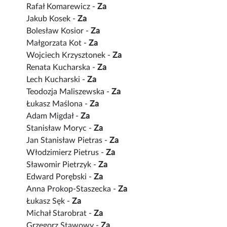
Rafał Komarewicz -
Za
Jakub Kosek -
Za
Bolesław Kosior -
Za
Małgorzata Kot -
Za
Wojciech Krzysztonek -
Za
Renata Kucharska -
Za
Lech Kucharski -
Za
Teodozja Maliszewska -
Za
Łukasz Maślona -
Za
Adam Migdał -
Za
Stanisław Moryc -
Za
Jan Stanisław Pietras -
Za
Włodzimierz Pietrus -
Za
Sławomir Pietrzyk -
Za
Edward Porębski -
Za
Anna Prokop-Staszecka -
Za
Łukasz Sęk -
Za
Michał Starobrat -
Za
Grzegorz Stawowy -
Za