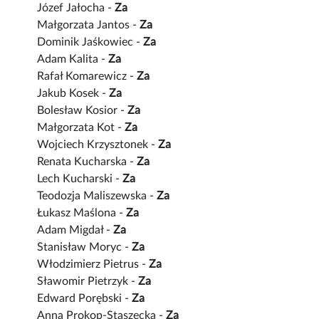
Józef Jałocha -
Za
Małgorzata Jantos -
Za
Dominik Jaśkowiec -
Za
Adam Kalita -
Za
Rafał Komarewicz -
Za
Jakub Kosek -
Za
Bolesław Kosior -
Za
Małgorzata Kot -
Za
Wojciech Krzysztonek -
Za
Renata Kucharska -
Za
Lech Kucharski -
Za
Teodozja Maliszewska -
Za
Łukasz Maślona -
Za
Adam Migdał -
Za
Stanisław Moryc -
Za
Włodzimierz Pietrus -
Za
Sławomir Pietrzyk -
Za
Edward Porębski -
Za
Anna Prokop-Staszecka -
Za