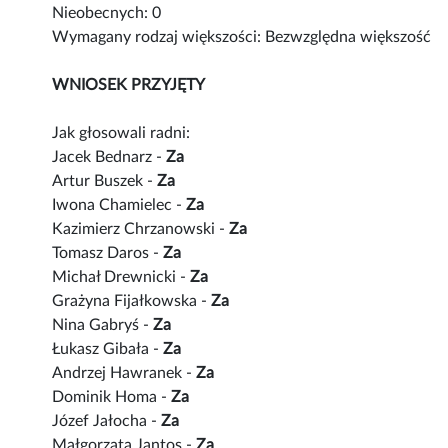
Nieobecnych: 0
Wymagany rodzaj większości: Bezwzględna większość
WNIOSEK PRZYJĘTY
Jak głosowali radni:
Jacek Bednarz -
Za
Artur Buszek -
Za
Iwona Chamielec -
Za
Kazimierz Chrzanowski -
Za
Tomasz Daros -
Za
Michał Drewnicki -
Za
Grażyna Fijałkowska -
Za
Nina Gabryś -
Za
Łukasz Gibała -
Za
Andrzej Hawranek -
Za
Dominik Homa -
Za
Józef Jałocha -
Za
Małgorzata Jantos -
Za