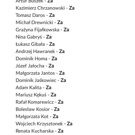
Artur Buszek -
Za
Kazimierz Chrzanowski -
Za
Tomasz Daros -
Za
Michał Drewnicki -
Za
Grażyna Fijałkowska -
Za
Nina Gabryś -
Za
Łukasz Gibała -
Za
Andrzej Hawranek -
Za
Dominik Homa -
Za
Józef Jałocha -
Za
Małgorzata Jantos -
Za
Dominik Jaśkowiec -
Za
Adam Kalita -
Za
Mariusz Kękuś -
Za
Rafał Komarewicz -
Za
Bolesław Kosior -
Za
Małgorzata Kot -
Za
Wojciech Krzysztonek -
Za
Renata Kucharska -
Za