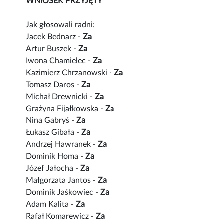
WNIOSEK PRZYJĘTY
Jak głosowali radni:
Jacek Bednarz -
Za
Artur Buszek -
Za
Iwona Chamielec -
Za
Kazimierz Chrzanowski -
Za
Tomasz Daros -
Za
Michał Drewnicki -
Za
Grażyna Fijałkowska -
Za
Nina Gabryś -
Za
Łukasz Gibała -
Za
Andrzej Hawranek -
Za
Dominik Homa -
Za
Józef Jałocha -
Za
Małgorzata Jantos -
Za
Dominik Jaśkowiec -
Za
Adam Kalita -
Za
Rafał Komarewicz -
Za