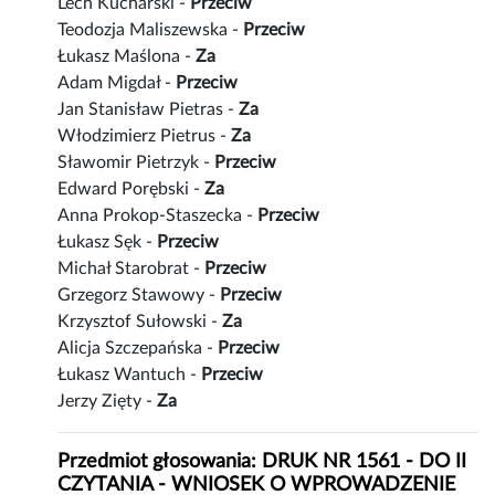
Lech Kucharski -
Przeciw
Teodozja Maliszewska -
Przeciw
Łukasz Maślona -
Za
Adam Migdał -
Przeciw
Jan Stanisław Pietras -
Za
Włodzimierz Pietrus -
Za
Sławomir Pietrzyk -
Przeciw
Edward Porębski -
Za
Anna Prokop-Staszecka -
Przeciw
Łukasz Sęk -
Przeciw
Michał Starobrat -
Przeciw
Grzegorz Stawowy -
Przeciw
Krzysztof Sułowski -
Za
Alicja Szczepańska -
Przeciw
Łukasz Wantuch -
Przeciw
Jerzy Zięty -
Za
Przedmiot głosowania: DRUK NR 1561 - DO II
CZYTANIA - WNIOSEK O WPROWADZENIE