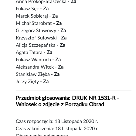
Anna Prokop-Staszecka -
Za
Łukasz Sęk -
Za
Marek Sobieraj -
Za
Michał Starobrat -
Za
Grzegorz Stawowy -
Za
Krzysztof Sułowski -
Za
Alicja Szczepańska -
Za
Agata Tatara -
Za
Łukasz Wantuch -
Za
Aleksandra Witek -
Za
Stanisław Zięba -
Za
Jerzy Zięty -
Za
Przedmiot głosowania: DRUK NR 1531-R -
Wniosek o zdjęcie z Porządku Obrad
Czas rozpoczęcia: 18 Listopada 2020 r.
Czas zakończenia: 18 Listopada 2020 r.