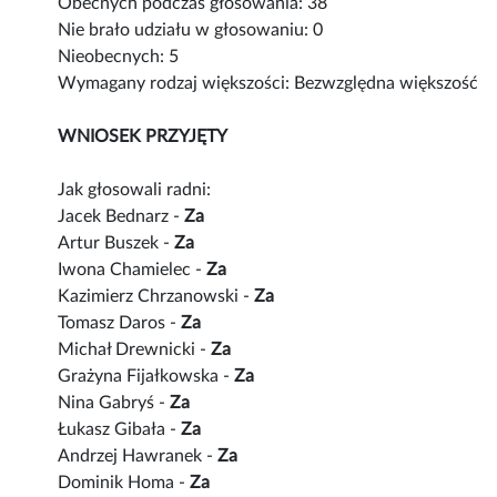
Obecnych podczas głosowania: 38
Nie brało udziału w głosowaniu: 0
Nieobecnych: 5
Wymagany rodzaj większości: Bezwzględna większość
WNIOSEK PRZYJĘTY
Jak głosowali radni:
Jacek Bednarz -
Za
Artur Buszek -
Za
Iwona Chamielec -
Za
Kazimierz Chrzanowski -
Za
Tomasz Daros -
Za
Michał Drewnicki -
Za
Grażyna Fijałkowska -
Za
Nina Gabryś -
Za
Łukasz Gibała -
Za
Andrzej Hawranek -
Za
Dominik Homa -
Za