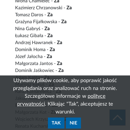
Iwona Chamielec -
Za
Kazimierz Chrzanowski -
Za
Tomasz Daros -
Za
Grażyna Fijałkowska -
Za
Nina Gabryś -
Za
Łukasz Gibała -
Za
Andrzej Hawranek -
Za
Dominik Homa -
Za
Józef Jałocha -
Za
Małgorzata Jantos -
Za
Dominik Jaśkowiec -
Za
Adam Kalita -
Za
Używamy plików cookie, aby poprawić jakość
Mariusz Kękuś -
Za
przeglądania oraz analizować ruch na stronie.
Rafał Komarewicz -
Za
Szczegółowe informacje w
polityce
Jakub Kosek -
Za
prywatności
. Klikając "Tak", akceptujesz te
Bolesław Kosior -
Za
warunki.
Małgorzata Kot -
Za
Wojciech Krzysztonek -
Za
TAK
NIE
Renata Kucharska -
Za