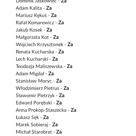
Dominik Jaśkowiec -
Za
Adam Kalita -
Za
Mariusz Kękuś -
Za
Rafał Komarewicz -
Za
Jakub Kosek -
Za
Małgorzata Kot -
Za
Wojciech Krzysztonek -
Za
Renata Kucharska -
Za
Lech Kucharski -
Za
Teodozja Maliszewska -
Za
Adam Migdał -
Za
Stanisław Moryc -
Za
Włodzimierz Pietrus -
Za
Sławomir Pietrzyk -
Za
Edward Porębski -
Za
Anna Prokop-Staszecka -
Za
Łukasz Sęk -
Za
Marek Sobieraj -
Za
Michał Starobrat -
Za