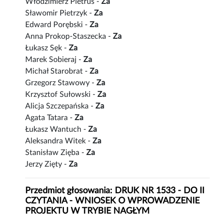
Włodzimierz Pietrus -
Za
Sławomir Pietrzyk -
Za
Edward Porębski -
Za
Anna Prokop-Staszecka -
Za
Łukasz Sęk -
Za
Marek Sobieraj -
Za
Michał Starobrat -
Za
Grzegorz Stawowy -
Za
Krzysztof Sułowski -
Za
Alicja Szczepańska -
Za
Agata Tatara -
Za
Łukasz Wantuch -
Za
Aleksandra Witek -
Za
Stanisław Zięba -
Za
Jerzy Zięty -
Za
Przedmiot głosowania: DRUK NR 1533 - DO II
CZYTANIA - WNIOSEK O WPROWADZENIE
PROJEKTU W TRYBIE NAGŁYM