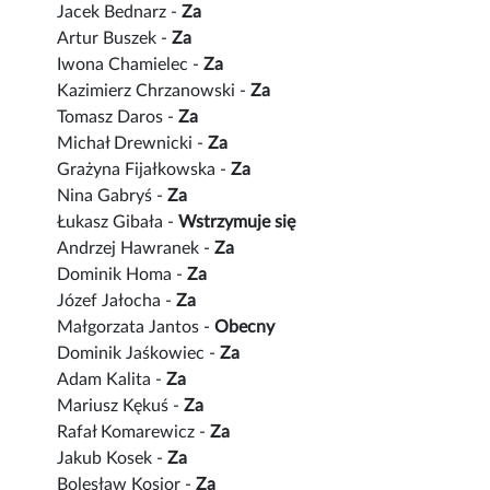
Jacek Bednarz -
Za
Artur Buszek -
Za
Iwona Chamielec -
Za
Kazimierz Chrzanowski -
Za
Tomasz Daros -
Za
Michał Drewnicki -
Za
Grażyna Fijałkowska -
Za
Nina Gabryś -
Za
Łukasz Gibała -
Wstrzymuje się
Andrzej Hawranek -
Za
Dominik Homa -
Za
Józef Jałocha -
Za
Małgorzata Jantos -
Obecny
Dominik Jaśkowiec -
Za
Adam Kalita -
Za
Mariusz Kękuś -
Za
Rafał Komarewicz -
Za
Jakub Kosek -
Za
Bolesław Kosior -
Za