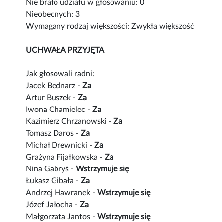
Nie brało udziału w głosowaniu: 0
Nieobecnych: 3
Wymagany rodzaj większości: Zwykła większość
UCHWAŁA PRZYJĘTA
Jak głosowali radni:
Jacek Bednarz -
Za
Artur Buszek -
Za
Iwona Chamielec -
Za
Kazimierz Chrzanowski -
Za
Tomasz Daros -
Za
Michał Drewnicki -
Za
Grażyna Fijałkowska -
Za
Nina Gabryś -
Wstrzymuje się
Łukasz Gibała -
Za
Andrzej Hawranek -
Wstrzymuje się
Józef Jałocha -
Za
Małgorzata Jantos -
Wstrzymuje się