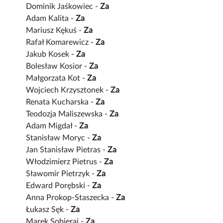
Dominik Jaśkowiec -
Za
Adam Kalita -
Za
Mariusz Kękuś -
Za
Rafał Komarewicz -
Za
Jakub Kosek -
Za
Bolesław Kosior -
Za
Małgorzata Kot -
Za
Wojciech Krzysztonek -
Za
Renata Kucharska -
Za
Teodozja Maliszewska -
Za
Adam Migdał -
Za
Stanisław Moryc -
Za
Jan Stanisław Pietras -
Za
Włodzimierz Pietrus -
Za
Sławomir Pietrzyk -
Za
Edward Porębski -
Za
Anna Prokop-Staszecka -
Za
Łukasz Sęk -
Za
Marek Sobieraj -
Za